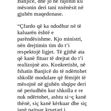
Banjicë, dhe jo në rajonin ku
mësonin deri tani nxënësit në
gjuhën maqedonase.
“Çfardo që ka ndodhur në të
kaluarën është e
parëndësishme. Kjo ministri,
nën drejtimin tim do t’i
respektojë ligjet. Të gjithë ata
që kanë fituar të drejtat do t’i
realizojnë ato. Konkretisht, në
fshatin Banjicë do të ndërtohet
shkollë modulare që fëmijët të
mësojnë në gjuhën shqipe deri
në periudhën kur shkolla e re
nuk ndërtohet, ashtu si¬ç kanë
thënë, siç kanë kërkuar dhe siç
janë pajtuar kryetari i