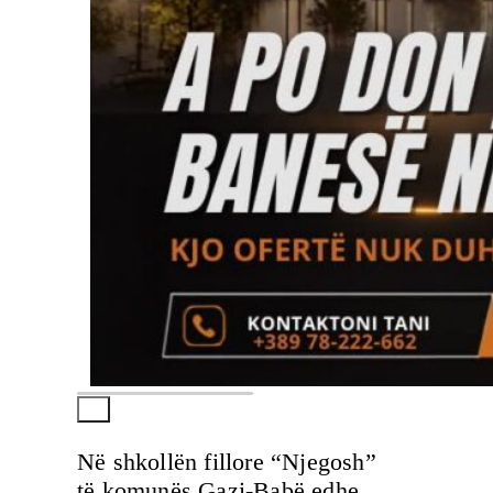
Në shkollën fillore “Njegosh”
të komunës Gazi-Babë edhe