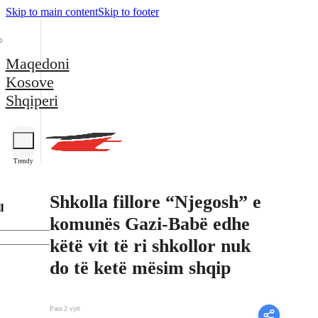
Skip to main content
Skip to footer
Maqedoni
Kosove
Shqiperi
Trendy
Shkolla fillore “Njegosh” e
l
komunës Gazi-Babë edhe
këtë vit të ri shkollor nuk
do të ketë mësim shqip
Para 2 vjet