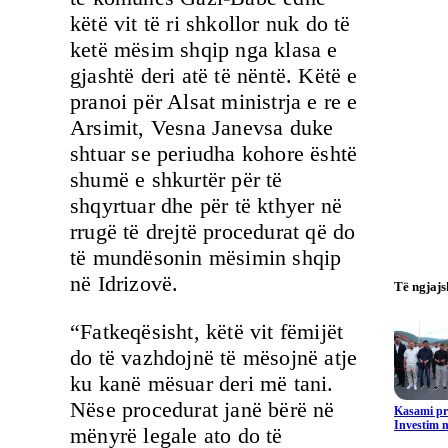
këtë vit të ri shkollor nuk do të
ketë mësim shqip nga klasa e
gjashtë deri atë të nëntë. Këtë e
pranoi për Alsat ministrja e re e
Arsimit, Vesna Janevsa duke
shtuar se periudha kohore është
shumë e shkurtër për të
shqyrtuar dhe për të kthyer në
rrugë të drejtë procedurat që do
të mundësonin mësimin shqip
në Idrizovë.
Të ngjaj
“Fatkeqësisht, këtë vit fëmijët
do të vazhdojnë të mësojnë atje
ku kanë mësuar deri më tani.
Nëse procedurat janë bërë në
Kasami pr
Investim m
mënyrë legale ato do të