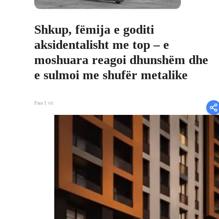
Shkup, fëmija e goditi
aksidentalisht me top – e
moshuara reagoi dhunshëm dhe
e sulmoi me shufër metalike
Para 1 vit