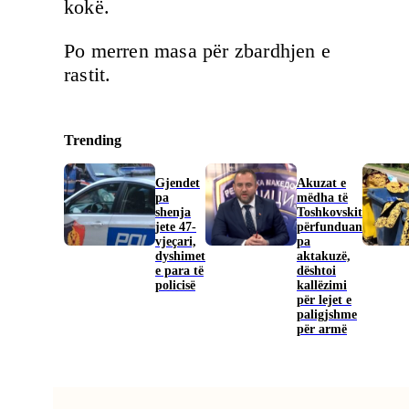
kokë.
Po merren masa për zbardhjen e
rastit.
Trending
Gjendet
Akuzat e
pa
mëdha të
shenja
Toshkovskit
jete 47-
përfunduan
vjeçari,
pa
dyshimet
aktakuzë,
e para të
dështoi
policisë
kallëzimi
për lejet e
paligjshme
për armë