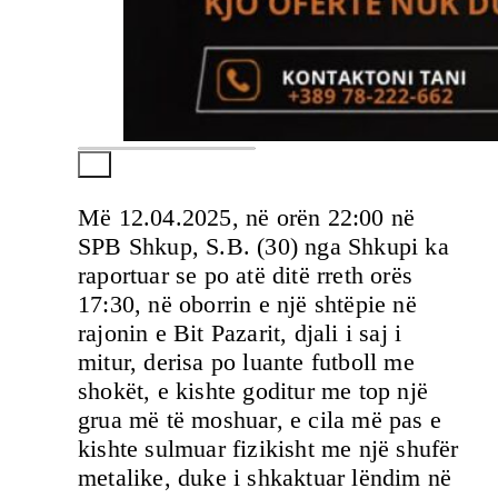
Më 12.04.2025, në orën 22:00 në
SPB Shkup, S.B. (30) nga Shkupi ka
raportuar se po atë ditë rreth orës
17:30, në oborrin e një shtëpie në
rajonin e Bit Pazarit, djali i saj i
mitur, derisa po luante futboll me
shokët, e kishte goditur me top një
grua më të moshuar, e cila më pas e
kishte sulmuar fizikisht me një shufër
metalike, duke i shkaktuar lëndim në