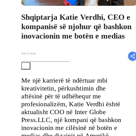
Shqiptarja Katie Verdhi, CEO e
kompanisë së njohur që bashkon
inovacionin me botën e medias
Para 8 muaj
Me një karrierë të ndërtuar mbi
kreativitetin, përkushtimin dhe
aftësinë për të udhëhequr me
profesionalizëm, Katie Verdhi është
aktualisht COO në Inter Globe
Press.LLC, një kompani që bashkon
inovacionin me cilësinë në botën e
medias dhe dizajnit në Amerikë.