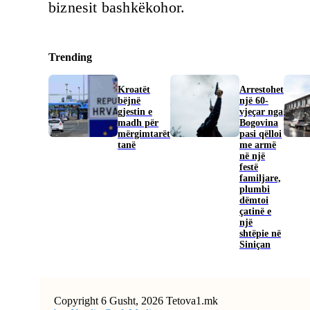
biznesit bashkëkohor.
Trending
Kroatët
Arrestohet
bëjnë
një 60-
gjestin e
vjeçar nga
madh për
Bogovina
mërgimtarët
pasi qëlloi
tanë
me armë
në një
festë
familjare,
plumbi
dëmtoi
çatinë e
një
shtëpie në
Siniçan
Copyright 6 Gusht, 2026 Tetova1.mk