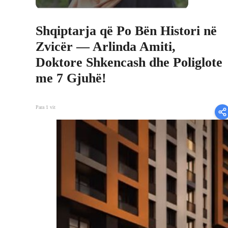
Shqiptarja që Po Bën Histori në
Zvicër — Arlinda Amiti,
Doktore Shkencash dhe Poliglote
me 7 Gjuhë!
Para 1 vit