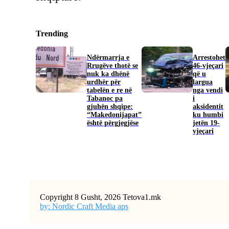
Trending
Ndërmarrja e
Arrestohet
Rrugëve thotë se
46-vjeçari
nuk ka dhënë
që u
urdhër për
largua
tabelën e re në
nga vendi
Tabanoc pa
i
gjuhën shqipe:
aksidentit
“Makedonijapat”
ku humbi
është përgjegjëse
jetën 19-
vjeçari
Copyright 8 Gusht, 2026 Tetova1.mk
by: Nordic Craft Media aps