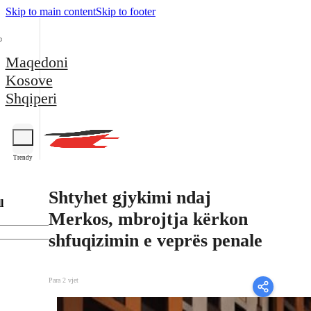
Skip to main content
Skip to footer
Maqedoni
Kosove
Shqiperi
Trendy
Shtyhet gjykimi ndaj
l
Merkos, mbrojtja kërkon
shfuqizimin e veprës penale
Para 2 vjet