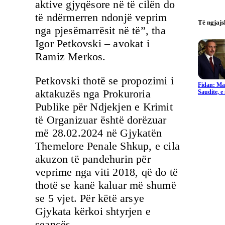
aktive gjyqësore në të cilën do
të ndërmerren ndonjë veprim
Të ngjaj
nga pjesëmarrësit në të”, tha
Igor Petkovski – avokat i
Ramiz Merkos.
Petkovski thotë se propozimi i
Fidan: Ma
aktakuzës nga Prokuroria
Saudite, 
Publike për Ndjekjen e Krimit
të Organizuar është dorëzuar
më 28.02.2024 në Gjykatën
Themelore Penale Shkup, e cila
akuzon të pandehurin për
veprime nga viti 2018, që do të
thotë se kanë kaluar më shumë
se 5 vjet. Për këtë arsye
Gjykata kërkoi shtyrjen e
seancës.