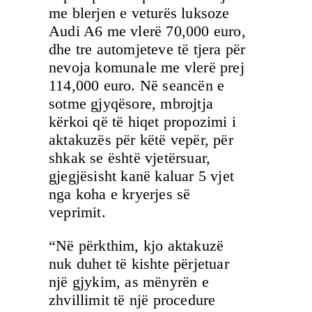
me blerjen e veturës luksoze
Audi A6 me vlerë 70,000 euro,
dhe tre automjeteve të tjera për
nevoja komunale me vlerë prej
114,000 euro. Në seancën e
sotme gjyqësore, mbrojtja
kërkoi që të hiqet propozimi i
aktakuzës për këtë vepër, për
shkak se është vjetërsuar,
gjegjësisht kanë kaluar 5 vjet
nga koha e kryerjes së
veprimit.
“Në përkthim, kjo aktakuzë
nuk duhet të kishte përjetuar
një gjykim, as mënyrën e
zhvillimit të një procedure