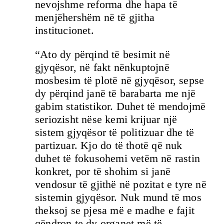
nevojshme reforma dhe hapa të
menjëhershëm në të gjitha
institucionet.
“Ato dy përqind të besimit në
gjyqësor, në fakt nënkuptojnë
mosbesim të plotë në gjyqësor, sepse
dy përqind janë të barabarta me një
gabim statistikor. Duhet të mendojmë
seriozisht nëse kemi krijuar një
sistem gjyqësor të politizuar dhe të
partizuar. Kjo do të thotë që nuk
duhet të fokusohemi vetëm në rastin
konkret, por të shohim si janë
vendosur të gjithë në pozitat e tyre në
sistemin gjyqësor. Nuk mund të mos
theksoj se pjesa më e madhe e fajit
qëndron te dy organet më të