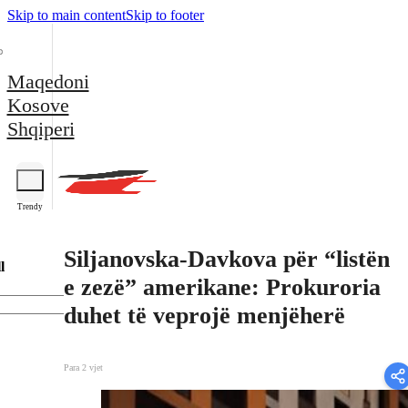
Skip to main content
Skip to footer
Maqedoni
Kosove
Shqiperi
Trendy
Siljanovska-Davkova për “listën
l
e zezë” amerikane: Prokuroria
duhet të veprojë menjëherë
Para 2 vjet