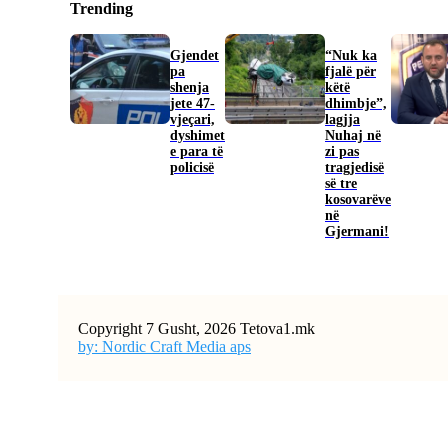
Trending
Gjendet
“Nuk ka
pa
fjalë për
shenja
këtë
jete 47-
dhimbje”,
vjeçari,
lagjja
dyshimet
Nuhaj në
e para të
zi pas
policisë
tragjedisë
së tre
kosovarëve
në
Gjermani!
Copyright 7 Gusht, 2026 Tetova1.mk
by: Nordic Craft Media aps