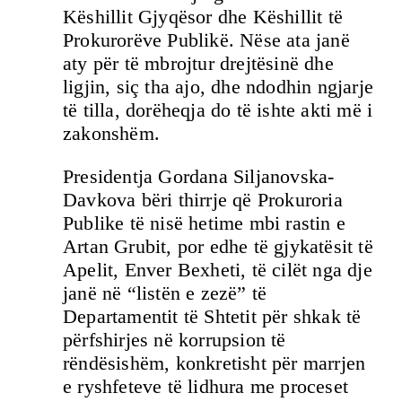
Këshillit Gjyqësor dhe Këshillit të
Prokurorëve Publikë. Nëse ata janë
aty për të mbrojtur drejtësinë dhe
ligjin, siç tha ajo, dhe ndodhin ngjarje
të tilla, dorëheqja do të ishte akti më i
zakonshëm.
Presidentja Gordana Siljanovska-
Davkova bëri thirrje që Prokuroria
Publike të nisë hetime mbi rastin e
Artan Grubit, por edhe të gjykatësit të
Apelit, Enver Bexheti, të cilët nga dje
janë në “listën e zezë” të
Departamentit të Shtetit për shkak të
përfshirjes në korrupsion të
rëndësishëm, konkretisht për marrjen
e ryshfeteve të lidhura me proceset