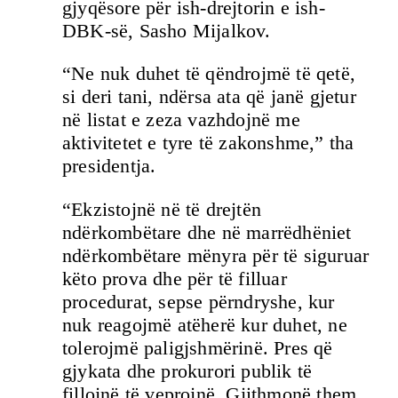
gjyqësore për ish-drejtorin e ish-
DBK-së, Sasho Mijalkov.
“Ne nuk duhet të qëndrojmë të qetë,
si deri tani, ndërsa ata që janë gjetur
në listat e zeza vazhdojnë me
aktivitetet e tyre të zakonshme,” tha
presidentja.
“Ekzistojnë në të drejtën
ndërkombëtare dhe në marrëdhëniet
ndërkombëtare mënyra për të siguruar
këto prova dhe për të filluar
procedurat, sepse përndryshe, kur
nuk reagojmë atëherë kur duhet, ne
tolerojmë paligjshmërinë. Pres që
gjykata dhe prokurori publik të
fillojnë të veprojnë. Gjithmonë them