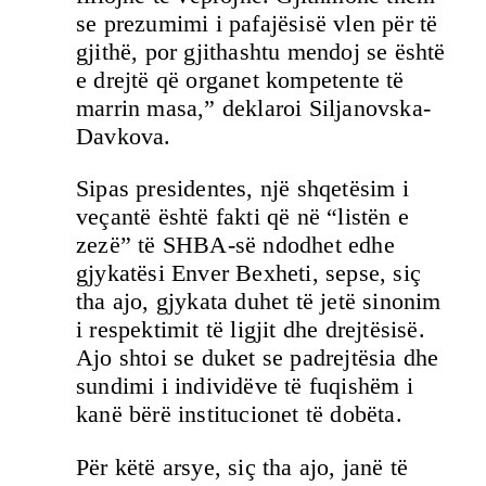
se prezumimi i pafajësisë vlen për të
gjithë, por gjithashtu mendoj se është
e drejtë që organet kompetente të
marrin masa,” deklaroi Siljanovska-
Davkova.
Sipas presidentes, një shqetësim i
veçantë është fakti që në “listën e
zezë” të SHBA-së ndodhet edhe
gjykatësi Enver Bexheti, sepse, siç
tha ajo, gjykata duhet të jetë sinonim
i respektimit të ligjit dhe drejtësisë.
Ajo shtoi se duket se padrejtësia dhe
sundimi i individëve të fuqishëm i
kanë bërë institucionet të dobëta.
Për këtë arsye, siç tha ajo, janë të