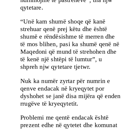
qytetare.
“Unë kam shumë shoqe që kanë
strehuar qenë prej këtu dhe është
shumë e rëndësishme të merren dhe
të mos blihen, pasi ka shumë qenë në
Maqedoni që mund të strehohen dhe
të kenë një shtëpi të lumtur”, u
shpreh njw qytetare tjetwr.
Nuk ka numër zyrtar për numrin e
qenve endacak në kryeqytet por
dyshohet se janë disa mijëra që enden
rrugëve të kryeqytetit.
Problemi me qentë endacak është
prezent edhe në qytetet dhe komunat