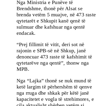
Nga Ministria e Punëve të
Brendshme, thonë për Alsat se
brenda vetëm 5 muajve, në 473 raste
qytetarët e Shkupit kanë qenë të
sulmuar dhe kafshuar nga qentë
endacak.
“Prej fillimit të vitit, deri sot në
rajonin e SPB-së në Shkup, janë
denoncuar 473 raste të kafshimit të
qytetarëve nga qentë”, thonw nga
MPB.
Nga “Lajka” thonë se nuk mund të
ketë largim të përhershëm të qenve
nga rruga dhe shkak për këtë janë
kapacitetet e vogla të strehimores, e
cila aktualisht shërben vetëm si