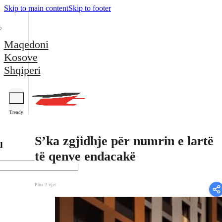
Skip to main content
Skip to footer
Maqedoni
Kosove
Shqiperi
Trendy
S’ka zgjidhje për numrin e lartë
l
të qenve endacakë
Para 2 vjet