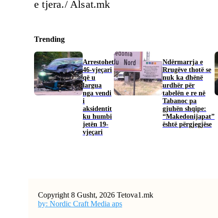
e tjera./ Alsat.mk
Trending
Arrestohet
Ndërmarrja e
46-vjeçari
Rrugëve thotë se
që u
nuk ka dhënë
largua
urdhër për
nga vendi
tabelën e re në
i
Tabanoc pa
aksidentit
gjuhën shqipe:
ku humbi
“Makedonijapat”
jetën 19-
është përgjegjëse
vjeçari
Copyright 8 Gusht, 2026 Tetova1.mk
by: Nordic Craft Media aps