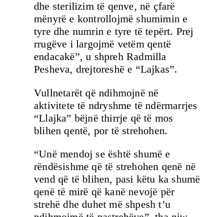
dhe sterilizim të qenve, në çfarë
mënyrë e kontrollojmë shumimin e
tyre dhe numrin e tyre të tepërt. Prej
rrugëve i largojmë vetëm qentë
endacakë”, u shpreh Radmilla
Pesheva, drejtoreshë e “Lajkas”.
Vullnetarët që ndihmojnë në
aktivitete të ndryshme të ndërmarrjes
“Llajka” bëjnë thirrje që të mos
blihen qentë, por të strehohen.
“Unë mendoj se është shumë e
rëndësishme që të strehohen qenë në
vend që të blihen, pasi këtu ka shumë
qenë të mirë që kanë nevojë për
strehë dhe duhet më shpesh t’u
ndihmojmë të pastrehëve”, tha njw