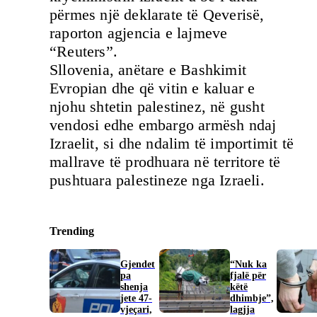
përmes një deklarate të Qeverisë,
raporton agjencia e lajmeve
“Reuters”.
Sllovenia, anëtare e Bashkimit
Evropian dhe që vitin e kaluar e
njohu shtetin palestinez, në gusht
vendosi edhe embargo armësh ndaj
Izraelit, si dhe ndalim të importimit të
mallrave të prodhuara në territore të
pushtuara palestineze nga Izraeli.
Trending
Gjendet
“Nuk ka
pa
fjalë për
shenja
këtë
jete 47-
dhimbje”,
vjeçari,
lagjja