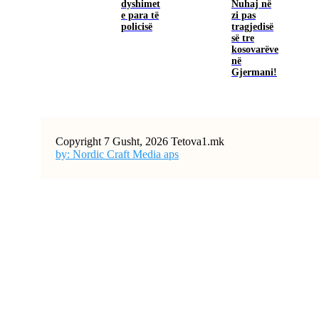
dyshimet
Nuhaj në
e para të
zi pas
policisë
tragjedisë
së tre
kosovarëve
në
Gjermani!
Copyright 7 Gusht, 2026 Tetova1.mk
by: Nordic Craft Media aps