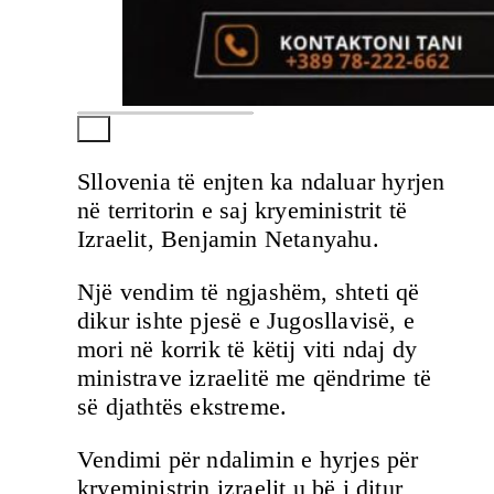
Sllovenia të enjten ka ndaluar hyrjen
në territorin e saj kryeministrit të
Izraelit, Benjamin Netanyahu.
Një vendim të ngjashëm, shteti që
dikur ishte pjesë e Jugosllavisë, e
mori në korrik të këtij viti ndaj dy
ministrave izraelitë me qëndrime të
së djathtës ekstreme.
Vendimi për ndalimin e hyrjes për
kryeministrin izraelit u bë i ditur