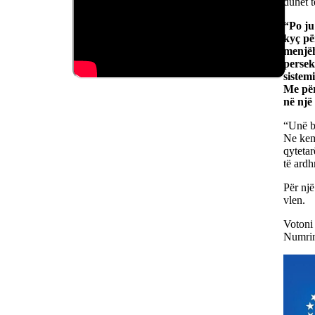
duhet t
“Po ju
kyç pë
menjëh
persek
sistem
Me për
në një 
“Unë be
Ne kemi
qytetar
të ard
Për nj
vlen.
Votoni
Numrin