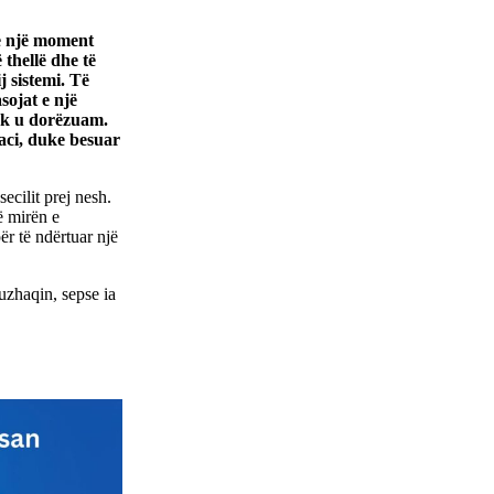
në një moment
 thellë dhe të
 sistemi. Të
sojat e një
nuk u dorëzuam.
aci, duke besuar
ecilit prej nesh.
ë mirën e
ër të ndërtuar një
uzhaqin, sepse ia