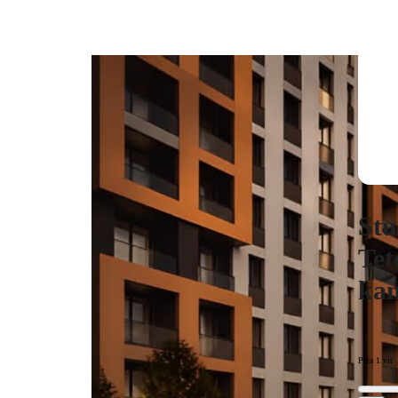
Stu
Tet
kan
Para 1 vit