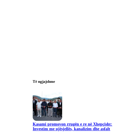
Të ngjajshme
Kasami promovon rrugën e re në Xhepçisht:
Investim me ujësjellës, kanalizim dhe asfalt