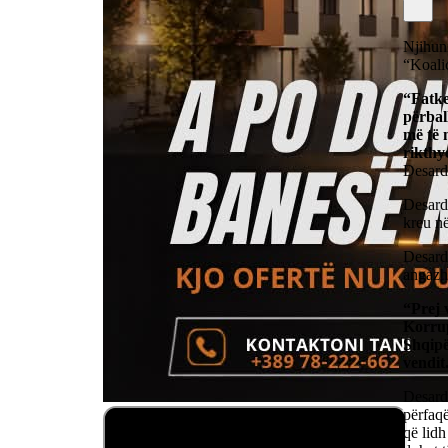
Njihun
“Koali
“Fatke
përbal
më të 
rikthy
Desard
Desardi
kreu në
Desardi
angazhu
“Prej 
Korrup
Shqipë
vendit
Desardi
përfaqë
që lidh