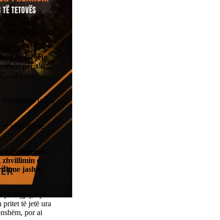
jedhor Partia
11 maj 2025.
 dhe të
im për një jetë
presën për t’u
ë”
– shkruan
 Studimet e larta i
të afërt dhe te
t e qytetarëve.
zhvillimin e
ardhme jashtë
’ju dëgjoj, t’ju
pritet të jetë ura
onshëm, por ai