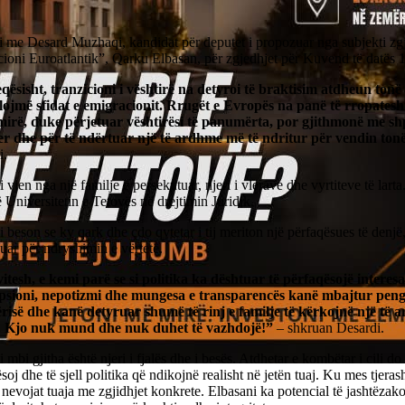
i me Desard Muzhaqi, kandidat për deputet i propozuar nga subjekti zg
cioni Euroatlantik”, Qarku Elbasan, për zgjedhjet për Kuvend të datës 
qësisht, tranzicioni i vështirë na detyroi të braktisim atdheun tonë
lojmë sfidat e emigracionit. Rrugët e Evropës na panë të rropatesh
mirë, duke përjetuar vështirësi të panumërta, por gjithmonë me sh
er dhe për të ndërtuar një të ardhme më të ndritur për vendin ton
i.
 vjen nga një familje e persekutuar, njeri i vlerave dhe vyrtiteve të larta.
 Universitetin e Tetovës në drejtimin Juridik.
 beson se ky qark dhe çdo qytetar i tij meriton një përfaqësues të denjë, 
ar për ndryshimin e vërtetë.
vitesh, e kemi parë se si politika ka dështuar të përfaqësojë interesa
sioni, nepotizmi dhe mungesa e transparencës kanë mbajtur peng 
risë dhe kanë detyruar shumë të rinj e familje të kërkojnë një të 
. Kjo nuk mund dhe nuk duhet të vazhdojë!”
– shkruan Desardi.
 mbi gjitha është njeri i fjalës dhe i besës. Atdhetar e kombëtar i cili do t
soj dhe të sjell politika që ndikojnë realisht në jetën tuaj. Ku mes tjerash 
 nevojat tuaja me zgjidhjet konkrete. Elbasani ka potencial të jashtëzak