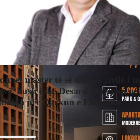
dimet master të së drejtës civile i 
ovë, kush ëshë Desard Muzhaqi që
didon për Qarkun e Elbasanit