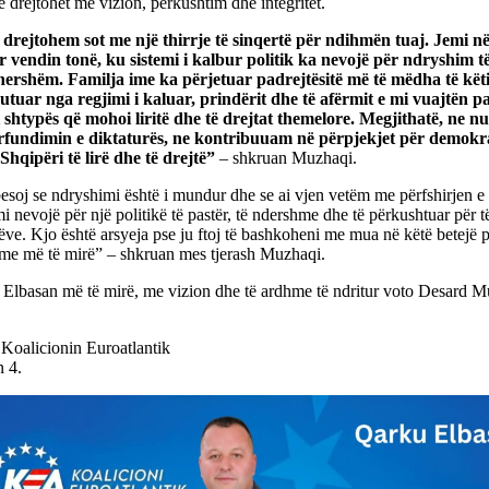
ë drejtohet me vizion, përkushtim dhe integritet.
 drejtohem sot me një thirrje të sinqertë për ndihmën tuaj. Jemi 
r vendin tonë, ku sistemi i kalbur politik ka nevojë për ndryshim të
ershëm. Familja ime ka përjetuar padrejtësitë më të mëdha të këtij
utuar nga regjimi i kaluar, prindërit dhe të afërmit e mi vuajtën pa
i shtypës që mohoi liritë dhe të drejtat themelore. Megjithatë, ne 
fundimin e diktaturës, ne kontribuuam në përpjekjet për demokr
Shqipëri të lirë dhe të drejtë”
– shkruan Muzhaqi.
soj se ndryshimi është i mundur dhe se ai vjen vetëm me përfshirjen e s
 nevojë për një politikë të pastër, të ndershme dhe të përkushtuar për t
ëve. Kjo është arsyeja pse ju ftoj të bashkoheni me mua në këtë betejë p
hme më të mirë” – shkruan mes tjerash Muzhaqi.
ë Elbasan më të mirë, me vizion dhe të ardhme të ndritur voto Desard M
 Koalicionin Euroatlantik
 4.