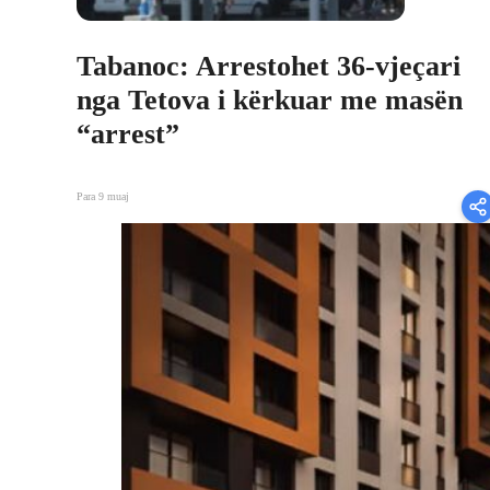
Tabanoc: Arrestohet 36-vjeçari
nga Tetova i kërkuar me masën
“arrest”
Para 9 muaj