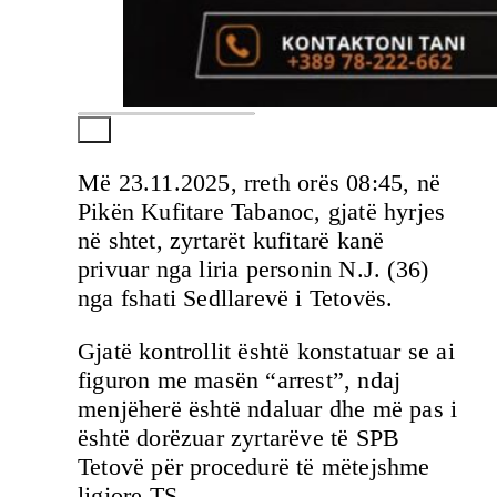
Më 23.11.2025, rreth orës 08:45, në
Pikën Kufitare Tabanoc, gjatë hyrjes
në shtet, zyrtarët kufitarë kanë
privuar nga liria personin N.J. (36)
nga fshati Sedllarevë i Tetovës.
Gjatë kontrollit është konstatuar se ai
figuron me masën “arrest”, ndaj
menjëherë është ndaluar dhe më pas i
është dorëzuar zyrtarëve të SPB
Tetovë për procedurë të mëtejshme
ligjore.TS