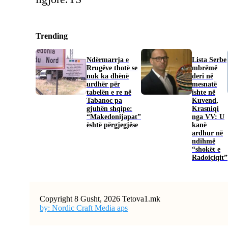
Trending
Ndërmarrja e
​Lista Serbe
Rrugëve thotë se
mbrëmë
nuk ka dhënë
deri në
urdhër për
mesnatë
tabelën e re në
ishte në
Tabanoc pa
Kuvend,
gjuhën shqipe:
Krasniqi
“Makedonijapat”
nga VV: U
është përgjegjëse
kanë
ardhur në
ndihmë
“shokët e
Radoiçiqit”
Copyright 8 Gusht, 2026 Tetova1.mk
by: Nordic Craft Media aps