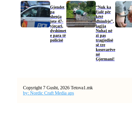
Gjendet
“Nuk ka
pa
fjalë për
shenja
këtë
jete 47-
dhimbje”,
vjeçari,
lagjja
dyshimet
Nuhaj në
e para të
zi pas
policisë
tragjedisë
së tre
kosovarëve
në
Gjermani!
Copyright 7 Gusht, 2026 Tetova1.mk
by: Nordic Craft Media aps