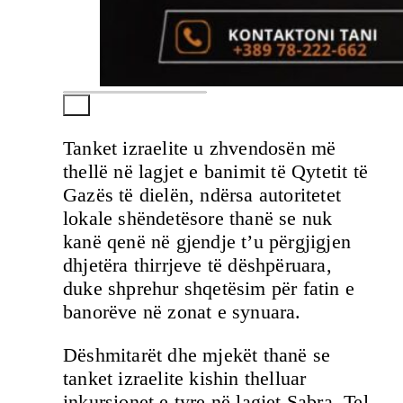
Tanket izraelite u zhvendosën më
thellë në lagjet e banimit të Qytetit të
Gazës të dielën, ndërsa autoritetet
lokale shëndetësore thanë se nuk
kanë qenë në gjendje t’u përgjigjen
dhjetëra thirrjeve të dëshpëruara,
duke shprehur shqetësim për fatin e
banorëve në zonat e synuara.
Dëshmitarët dhe mjekët thanë se
tanket izraelite kishin thelluar
inkursionet e tyre në lagjet Sabra, Tel