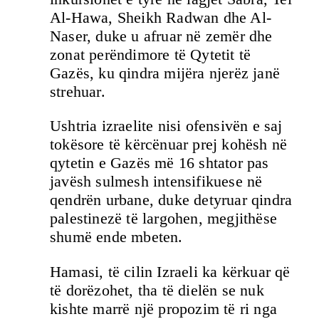
Al-Hawa, Sheikh Radwan dhe Al-
Naser, duke u afruar në zemër dhe
zonat perëndimore të Qytetit të
Gazës, ku qindra mijëra njerëz janë
strehuar.
Ushtria izraelite nisi ofensivën e saj
tokësore të kërcënuar prej kohësh në
qytetin e Gazës më 16 shtator pas
javësh sulmesh intensifikuese në
qendrën urbane, duke detyruar qindra
palestinezë të largohen, megjithëse
shumë ende mbeten.
Hamasi, të cilin Izraeli ka kërkuar që
të dorëzohet, tha të dielën se nuk
kishte marrë një propozim të ri nga