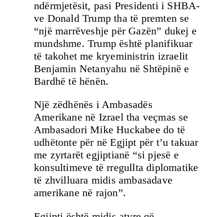
ndërmjetësit, pasi Presidenti i SHBA-
ve Donald Trump tha të premten se
“një marrëveshje për Gazën” dukej e
mundshme. Trump është planifikuar
të takohet me kryeministrin izraelit
Benjamin Netanyahu në Shtëpinë e
Bardhë të hënën.
Një zëdhënës i Ambasadës
Amerikane në Izrael tha veçmas se
Ambasadori Mike Huckabee do të
udhëtonte për në Egjipt për t’u takuar
me zyrtarët egjiptianë “si pjesë e
konsultimeve të rregullta diplomatike
të zhvilluara midis ambasadave
amerikane në rajon”.
Egjipti është midis atyre që