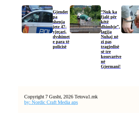
Gjendet
“Nuk ka
pa
fjalë për
shenja
këtë
jete 47-
dhimbje”,
vjeçari,
lagjja
dyshimet
Nuhaj në
e para të
zi pas
policisë
tragjedisë
së tre
kosovarëve
në
Gjermani!
Copyright 7 Gusht, 2026 Tetova1.mk
by: Nordic Craft Media aps