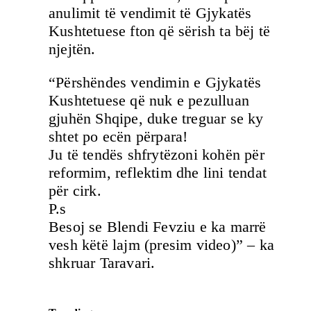
anulimit të vendimit të Gjykatës
Kushtetuese fton që sërish ta bëj të
njejtën.
“Përshëndes vendimin e Gjykatës
Kushtetuese që nuk e pezulluan
gjuhën Shqipe, duke treguar se ky
shtet po ecën përpara!
Ju të tendës shfrytëzoni kohën për
reformim, reflektim dhe lini tendat
për cirk.
P.s
Besoj se Blendi Fevziu e ka marrë
vesh këtë lajm (presim video)” – ka
shkruar Taravari.