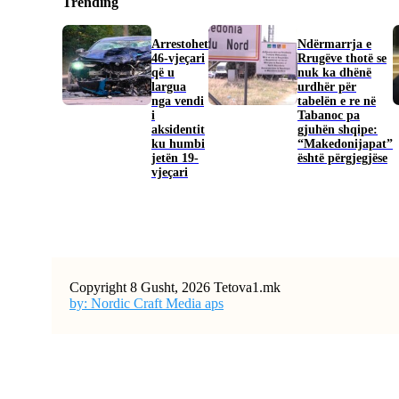
Trending
Arrestohet
Ndërmarrja e
46-vjeçari
Rrugëve thotë se
që u
nuk ka dhënë
largua
urdhër për
nga vendi
tabelën e re në
i
Tabanoc pa
aksidentit
gjuhën shqipe:
ku humbi
“Makedonijapat”
jetën 19-
është përgjegjëse
vjeçari
Copyright 8 Gusht, 2026 Tetova1.mk
by: Nordic Craft Media aps