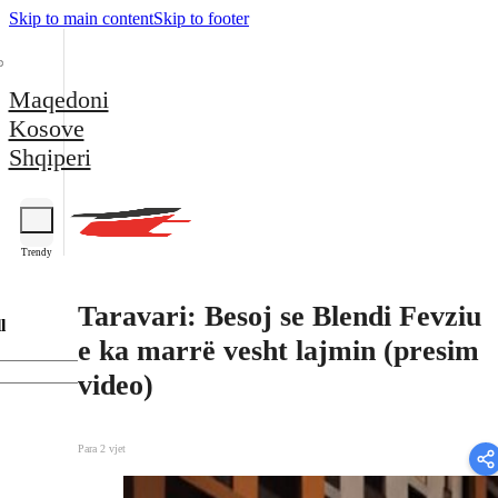
Skip to main content
Skip to footer
Maqedoni
Kosove
Shqiperi
Trendy
Taravari: Besoj se Blendi Fevziu
l
e ka marrë vesht lajmin (presim
video)
Para 2 vjet