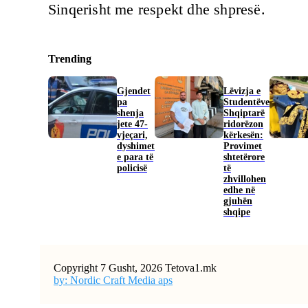
Sinqerisht me respekt dhe shpresë.
Trending
Gjendet
Lëvizja e
pa
Studentëve
shenja
Shqiptarë
jete 47-
ridorëzon
vjeçari,
kërkesën:
dyshimet
Provimet
e para të
shtetërore
policisë
të
zhvillohen
edhe në
gjuhën
shqipe
Copyright 7 Gusht, 2026 Tetova1.mk
by: Nordic Craft Media aps