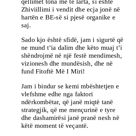
qëllimet tona më të larta, si është
Zhiviillimi i vendit dhe ecja jonë në
hartën e BE-së si pjesë organike e
saj.
Sado kjo është sfidë, jam i sigurtë që
ne mund t’ia dalim dhe këto muaj t’i
shëndrojmë në një festë mendimesh,
vizionesh dhe mundësish, dhe në
fund Fitoftë Më I Miri!
Jam i bindur se kemi mbështetjen e
vlefshme edhe nga faktori
ndërkombëtar, që janë miqtë tanë
strategjik, që me mençurinë e tyre
dhe dashamirësi janë pranë nesh në
këtë moment të veçantë.