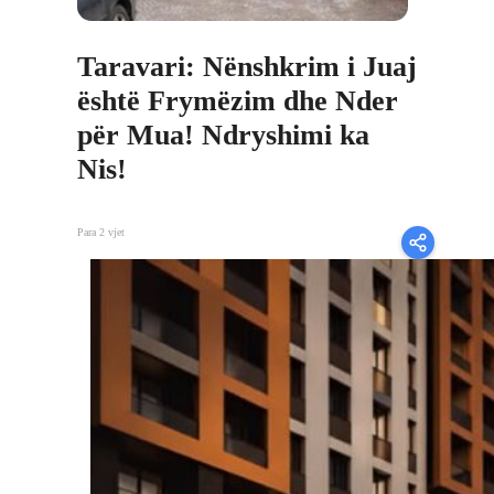
Taravari: Nënshkrim i Juaj
është Frymëzim dhe Nder
për Mua! Ndryshimi ka
Nis!
Para 2 vjet