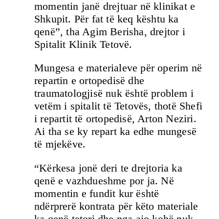
momentin janë drejtuar në klinikat e
Shkupit. Për fat të keq kështu ka
qenë”, tha Agim Berisha, drejtor i
Spitalit Klinik Tetovë.
Mungesa e materialeve për operim në
repartin e ortopedisë dhe
traumatologjisë nuk është problem i
vetëm i spitalit të Tetovës, thotë Shefi
i repartit të ortopedisë, Arton Neziri.
Ai tha se ky repart ka edhe mungesë
të mjekëve.
“Kërkesa jonë deri te drejtoria ka
qenë e vazhdueshme por ja. Në
momentin e fundit kur është
ndërprerë kontrata për këto materiale
ka qenë tetori dhe nga ajo kohë nuk