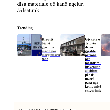
disa materiale që kanë ngelur.
/Alsat.mk
Trending
Kroatët
Gjykata e
bëjnë
Tetovës
gjestin e
dënoi
madh për
gjashtë
mërgimtarët
persona
tanë
për
mashtrim:
Inskenuan
aksident
për të
marrë
para nga
kompanitë
e sigurimit