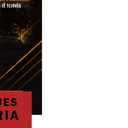
in e një Lëvizje e
mbajë ditën e
 Lëvizjen
shqiptare.
ik, manipulimit
ardhmes.
lirë , që lind
 dorëzohen.