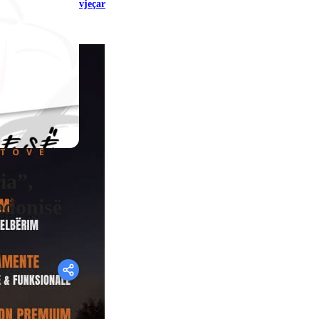
vjeçar
ia”,
edonisë