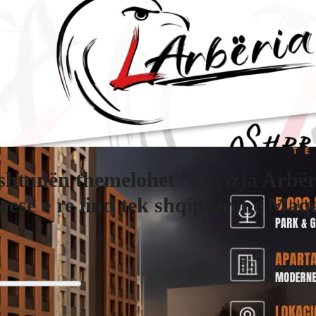
shtunën themelohet “Lëvizja Arbër
resë e re lind tek shqiptarët e Maq