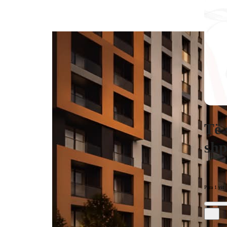
Të 
shp
Para 1 vit