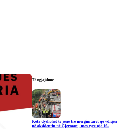
Të ngjajshme
Këta dyshohet të jenë tre mërgimtarët që vdiqën
në aksidentin në Gjermani, mes tyre një 16-