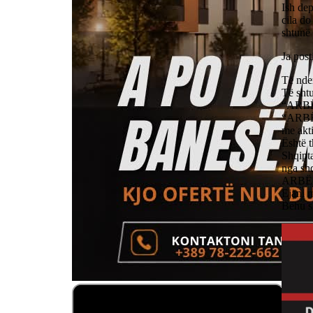
Ish dep
cila do
shtunë
Ja post
Të nde
Të shtu
“ARBËR
“ARBËRI
me akti
Është t
Shqipta
nga shq
ARBËRI
Ejani m
Bëhu s