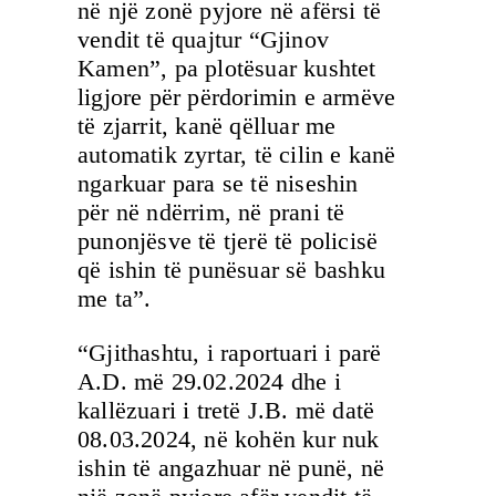
në një zonë pyjore në afërsi të
vendit të quajtur “Gjinov
Kamen”, pa plotësuar kushtet
ligjore për përdorimin e armëve
të zjarrit, kanë qëlluar me
automatik zyrtar, të cilin e kanë
ngarkuar para se të niseshin
për në ndërrim, në prani të
punonjësve të tjerë të policisë
që ishin të punësuar së bashku
me ta”.
“Gjithashtu, i raportuari i parë
A.D. më 29.02.2024 dhe i
kallëzuari i tretë J.B. më datë
08.03.2024, në kohën kur nuk
ishin të angazhuar në punë, në