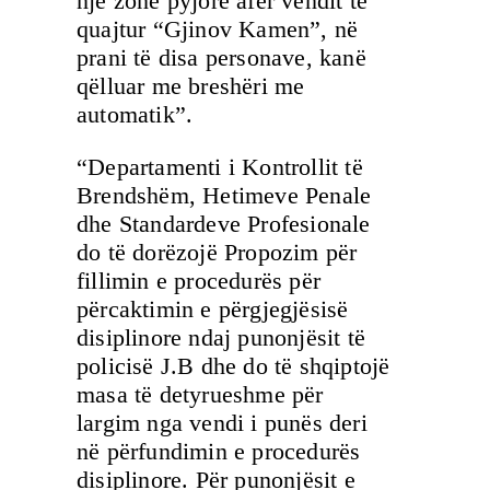
një zonë pyjore afër vendit të
quajtur “Gjinov Kamen”, në
prani të disa personave, kanë
qëlluar me breshëri me
automatik”.
“Departamenti i Kontrollit të
Brendshëm, Hetimeve Penale
dhe Standardeve Profesionale
do të dorëzojë Propozim për
fillimin e procedurës për
përcaktimin e përgjegjësisë
disiplinore ndaj punonjësit të
policisë J.B dhe do të shqiptojë
masa të detyrueshme për
largim nga vendi i punës deri
në përfundimin e procedurës
disiplinore. Për punonjësit e