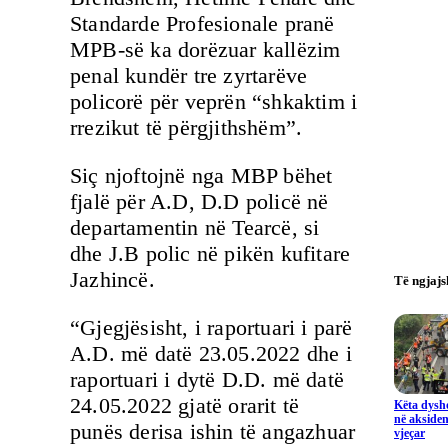
Standarde Profesionale pranë
MPB-së ka dorëzuar kallëzim
penal kundër tre zyrtarëve
policorë për veprën “shkaktim i
rrezikut të përgjithshëm”.
Siç njoftojnë nga MBP bëhet
fjalë për A.D, D.D policë në
departamentin në Tearcë, si
dhe J.B polic në pikën kufitare
Jazhincë.
Të ngjaj
“Gjegjësisht, i raportuari i parë
A.D. më datë 23.05.2022 dhe i
raportuari i dytë D.D. më datë
24.05.2022 gjatë orarit të
Këta dysho
në aksiden
punës derisa ishin të angazhuar
vjeçar