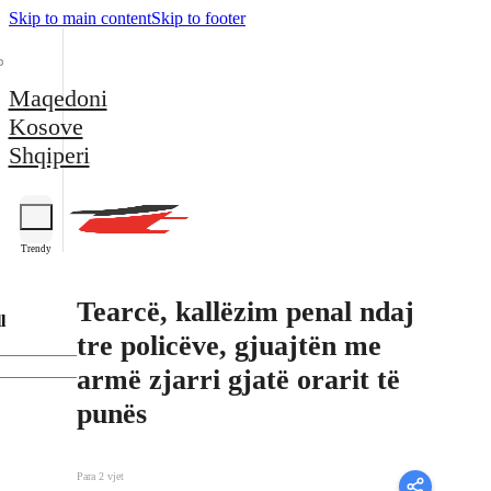
Skip to main content
Skip to footer
Maqedoni
Kosove
Shqiperi
Trendy
Tearcë, kallëzim penal ndaj
l
tre policëve, gjuajtën me
armë zjarri gjatë orarit të
punës
Para 2 vjet