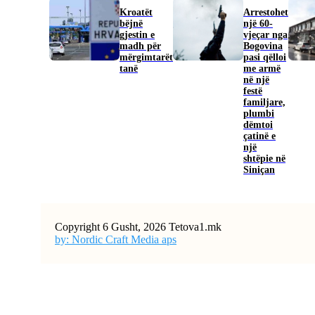
Kroatët
Arrestohet
bëjnë
një 60-
gjestin e
vjeçar nga
madh për
Bogovina
mërgimtarët
pasi qëlloi
tanë
me armë
në një
festë
familjare,
plumbi
dëmtoi
çatinë e
një
shtëpie në
Siniçan
Copyright 6 Gusht, 2026 Tetova1.mk
by: Nordic Craft Media aps