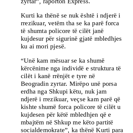
zyrtar”, raporton Express.
Kurti ka thënë se nuk është i ndjerë i
rrezikuar, vetëm tha se ka parë forca
të shumta policore të cilët janë
kujdesur për sigurinë gjatë mbledhjes
ku ai mori pjesë.
“Unë kam mësuar se ka shumë
kërcënime nga individë e struktura të
cilët i kanë rrënjët e tyre në
Beogradin zyrtar. Mirëpo unë porsa
erdha nga Shkupi këtu, nuk jam
ndjerë i rrezikuar, veçse kam parë që
kishte shumë forca policore të cilët u
kujdesen për këtë mbledhjen që e
mbajtëm në Shkup me këto partitë
socialdemokrate”, ka thënë Kurti para