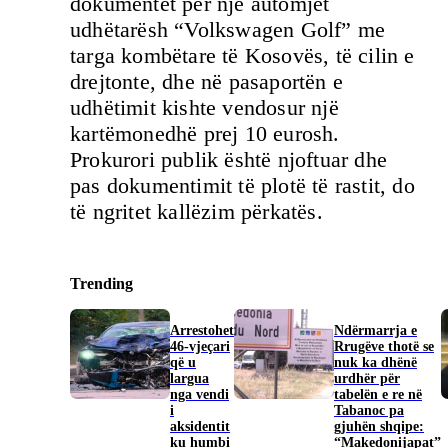
dokumentet për një automjet
udhëtarësh “Volkswagen Golf” me
targa kombëtare të Kosovës, të cilin e
drejtonte, dhe në pasaportën e
udhëtimit kishte vendosur një
kartëmonedhë prej 10 eurosh.
Prokurori publik është njoftuar dhe
pas dokumentimit të plotë të rastit, do
të ngritet kallëzim përkatës.
Trending
Arrestohet
Ndërmarrja e
46-vjeçari
Rrugëve thotë se
që u
nuk ka dhënë
largua
urdhër për
nga vendi
tabelën e re në
i
Tabanoc pa
aksidentit
gjuhën shqipe:
ku humbi
“Makedonijapat”