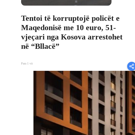
Tentoi të korruptojë policët e
Maqedonisë me 10 euro, 51-
vjeçari nga Kosova arrestohet
në “Bllacë”
Para 1 vit