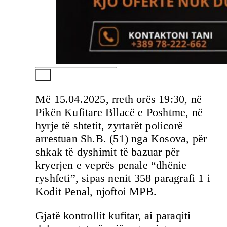
Më 15.04.2025, rreth orës 19:30, në
Pikën Kufitare Bllacë e Poshtme, në
hyrje të shtetit, zyrtarët policorë
arrestuan Sh.B. (51) nga Kosova, për
shkak të dyshimit të bazuar për
kryerjen e veprës penale “dhënie
ryshfeti”, sipas nenit 358 paragrafi 1 i
Kodit Penal, njoftoi MPB.
Gjatë kontrollit kufitar, ai paraqiti