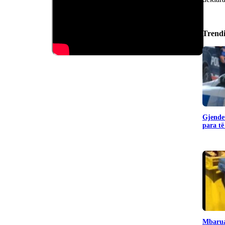
Trend
Gjendet
para të
Mbarua