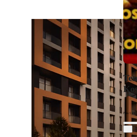
Ten
Kos
Para 1 vit