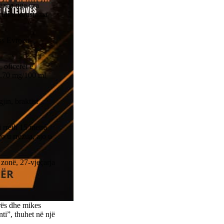
rëzua nga ura
cilit u konstatua
iss Evropa-
 oficerët e
 1.70 mg/100 ml
jin, braktisi
i rreth 15 metra
jo u rrëzua, ajo u
 zonë, 27-vjeçarja
rës dhe mikes
ti”, thuhet në një