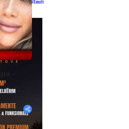
(Emri)
opa –