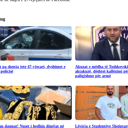
ing
 pa shenja jete 47-vjeçari, dyshimet e
Akuzat e mëdha të Toshkovsk
 policisë
aktakuzë, dështoi kallëzimi për
paligjshme për armë
n dasmat! Nuset i hedhin dimijat në
Lëvizja e Studentëve Shqiptar