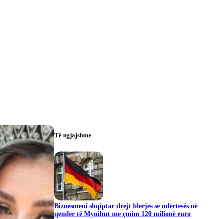
Të ngjajshme
Biznesmeni shqiptar drejt blerjes së ndërtesës në
qendër të Mynihut me çmim 120 milionë euro