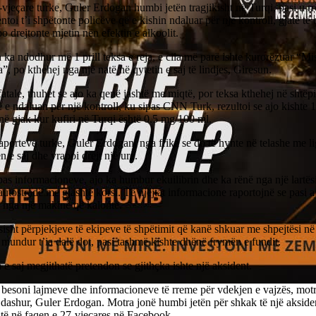
vjeçare turke, Guler Erdogan humbi jetën tragjikisht në Turqi, pasi u r
entoi t’i shpëtonte policëve që e kishin ndaluar për një kontroll, gjatë të 
po drejtonte mjetin nën efektin e alkoolit.
 ka ndodhur më 1 prill teksa e reja, e cila më parë ishte kurorëzuar “M
, po kthehej nga një natë në qytetin e saj të lindjes, Giresun.
atale, thuhet se ajo ka qenë jashtë me miqtë, por teksa kthehej në shtëpi,
ë e ndaluan për një kontroll, ku sipas CNN Turk, rezultoi se ajo kishte
në gjak kur kufiri në Turqi është 0.5 mg/100 ml.
aporteve turke, Guler Erdogan, nga frika se do të hynte në telashe me lig
 e saj dhe vrapoi drejt një ure.
pas informacioneve, ajo ka humbur ekuilibrin dhe ka rënë nga një lartës
autostradë me gjashtë korsi. Të njëjtat informacione raportojnë se pasi a
 nga një makinë që kalonte.
isht përpjekjeve të ekipeve të shpëtimit që kanë shkuar me shpejtësi në
mundur t’ia dalë dot, pasi tashmë kishte dhënë frymën e fundit.
 e saj megjithatë pretendon se gjithçka ishte një aksident.
 besoni lajmeve dhe informacioneve të rreme për vdekjen e vajzës, mot
 dashur, Guler Erdogan. Motra jonë humbi jetën për shkak të një aksiden
atë në faqen e 27-vjeçares në Facebook.