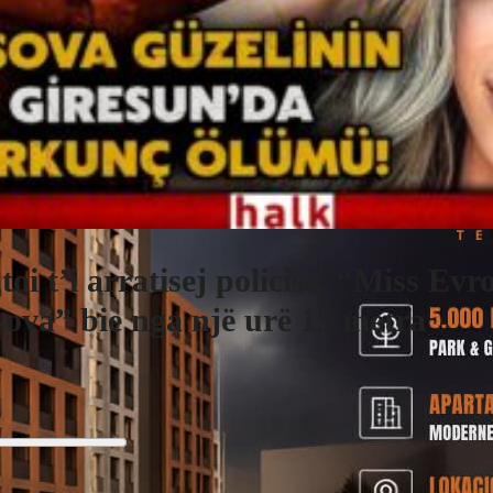
toi t’i arratisej policisë, “Miss Evr
ova” bie nga një urë 15 metra