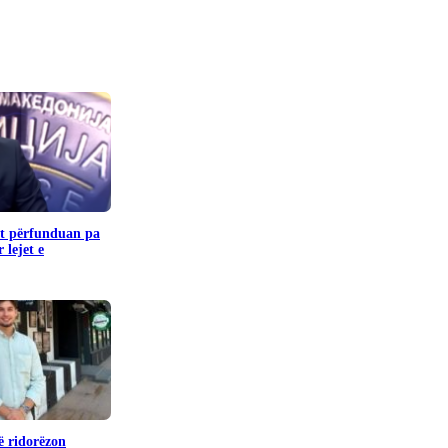
it përfunduan pa
 lejet e
ë ridorëzon