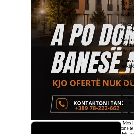
Një 27-
teksa t
se ajo 
Ngjarja
Kosova”
Natën f
policis
alkool 
Sipas r
makinën
Aty, si
në një 
përplas
Pavarës
nuk ka 
Familja
“Mos i
tonë të
deklar