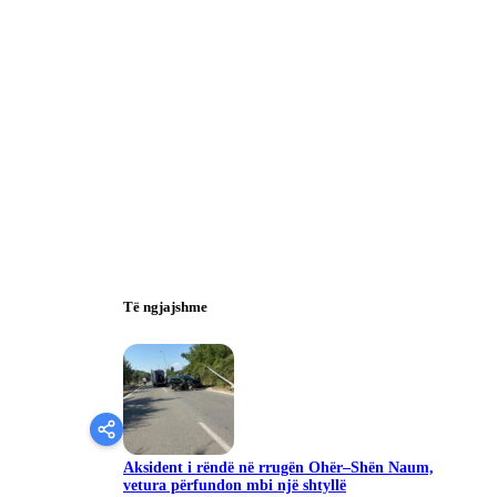
Të ngjajshme
Aksident i rëndë në rrugën Ohër–Shën Naum,
vetura përfundon mbi një shtyllë