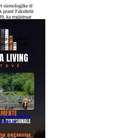
t sizmologjike të
k pranë Fakultetit
, ka regjistruar
itudë lokale të
 nga popullata e
zmike evropiane.
e”, lagjja Nuhaj
ovarëve në