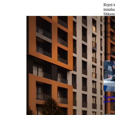
Rrjeti 
instalu
Shkenc
një tër
Rihteri
Sipas t
qytetit
Trend
Gjendet
para të