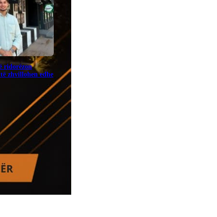
ë ridorëzon
të zhvillohen edhe