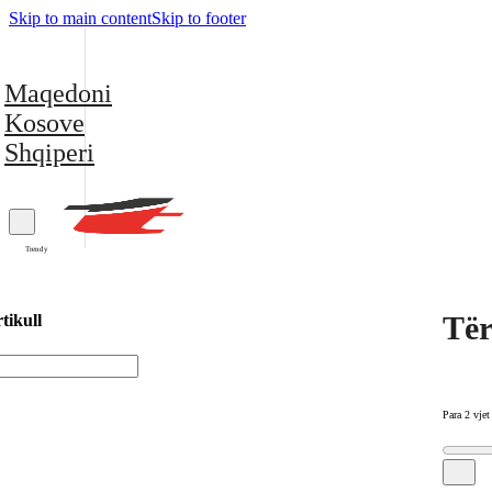
Skip to main content
Skip to footer
Maqedoni
Kosove
Shqiperi
Trendy
Tër
tikull
Para 2 vjet