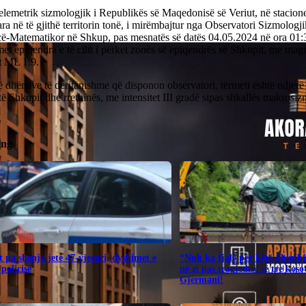
telemetrik sizmologjik i Republikës së Maqedonisë së Veriut, në stacione
ara në të gjithë territorin tonë, i mirëmbajtur nga Observatori Sizmologji
ë-Matematikor në Shkup, pas mesnatës së datës 04.05.2024 në ora 01:39
met epiqendra e të cilit i përket zonës së epiqendrës së Shkupit, me magn
t ML 1.9.
ë dhënave të deritanishme që disponon observatori, tërmeti është ndjerë
 të Shkupit dhe rrethinës, me intensitet III gradë sipas shkallës makrosi
ing
 pa shenja jete 47-vjeçari, dyshimet e
“Nuk ka fjalë për këtë dhimbj
 policisë
në zi pas tragjedisë së tre kos
Gjermani!