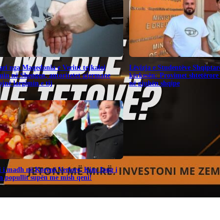
ari nga Maqedonia e Veriut tejkaloi
Lëvizja e Studentëve Shqiptar
in në Shengen, autoritetet gjermane
kërkesën: Provimet shtetërore 
jnë largimin e tij
në gjuhën shqipe
i i madh në Korenë Veriore, Kim Jong i
n popullit supën me mish qeni!