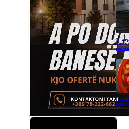
31-vjeç
qëndrim
urdhëro
I nxeht
sygjero