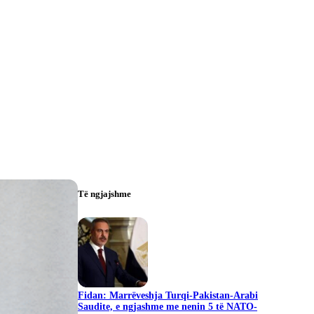
Të ngjajshme
Fidan: Marrëveshja Turqi-Pakistan-Arabi
Saudite, e ngjashme me nenin 5 të NATO-