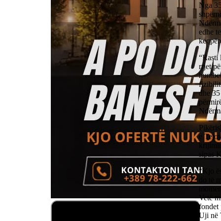
Nga 35 
shpërnd
Ndërma
edhe te
keqpërd
“Rasti 
rrjet p
humbet 
fizibil
dhe 35 
përmirë
Ndërma
Pikëris
e Tetov
krijimi
sipas K
“Kjo ës
do të m
moment
Vetë mi
fondet 
Uji në