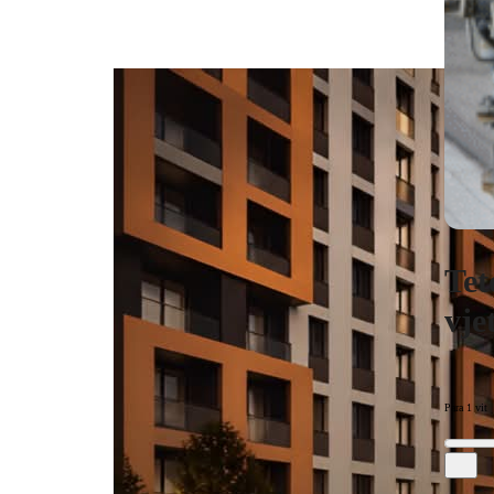
Tet
vje
Para 1 vit