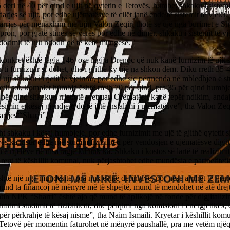
deri në 40 për qind e ujit në qytetin e Tetovës, humbet shkaku i sistemit
arjes së ujit, por edhe ujëmatësve të cilët janë ende të sistemit të vjetër. 
rrjes për menaxhim me ujin Valon Zeqiri thotë se ujë nga burimet e Sh
pron, por gjatë stinës së verës por edhe në dimër, shkaku i sistemit të v
orimit të ujit ndodh që të ketë mungesë.
konkret është lagja 146, ose lagjja Drenoc që nuk kanë furnizim të ujit
ër ti furnizuar si duhet, dhe i gjithë ky ujë na shkon dëm. Diku rreth 35-
uji shkaku i rrjetit të vjetruar, por edhe siç përmenda në mbledhjen e st
itetit sot, komplet humbja është rreth 70 për qind, pra 35 për qind humbj
për qind shkaku i rrjetit të vjetruar. Orëmatësit kanë tepër ndikim, andaj
simin e kësaj gjendjeje do të jetë instalimi i ujëmatësve”, tha Valon Zeqi
rrjes “Sharri”.
ht shkaku i kësaj humbjeje, por edhe furnizimit me ujë të gjithë qytetit
ës ka nisur edhe një studim fizibiliteti për vendosjen e ujëmatësve digji
n e rrjeteve në disa lagje ku nuk ka. Shkaku i kostos së lartë të realizimit 
reut të këshillit komunal, nuk përjashtohet edhe mundësia e partneritetit
htë një nga mundësitë, pra nuk është definitive, por nëse arrihet të gjen
und ta financoj në mënyrë më të shpejtë, mund të mendohet në atë drej
in NPK “Sharri” është ajo që mund të aplikojë në fonde për digjitalizi
ratimi studimit të fizibilitetit, dhe pëlqimi nga komisioni i energjetikës, 
për përkrahje të kësaj nisme”, tha Naim Ismaili. Kryetar i këshillit kom
 Tetovë për momentin faturohet në mënyrë paushallë, pra me vetëm njëq