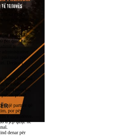
 të vjetruar të
Drejtori i
arrit ka madje
jetruar por edhe
 sepse nuk kanë
40 për qind na
udimit të
e administrative
 pikënisja për
ri. Drejtor i
 siç duhet, komuna
tal, por edhe
të këtij projekti,
 publik privat.
det një partner që
tim, por për
min e ujëmatësve.
do ti jep qasje në
unal.
ind denar për