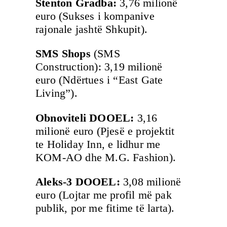
Stenton Gradba:
3,76 milionë
euro (Sukses i kompanive
rajonale jashtë Shkupit).
SMS Shops
(SMS
Construction): 3,19 milionë
euro (Ndërtues i “East Gate
Living”).
Obnoviteli DOOEL:
3,16
milionë euro (Pjesë e projektit
te Holiday Inn, e lidhur me
KOM-AO dhe M.G. Fashion).
Aleks-3 DOOEL:
3,08 milionë
euro (Lojtar me profil më pak
publik, por me fitime të larta).