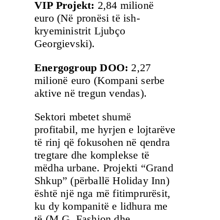
VIP Projekt:
2,84 milionë
euro (Në pronësi të ish-
kryeministrit Ljubço
Georgievski).
Energogroup DOO:
2,27
milionë euro (Kompani serbe
aktive në tregun vendas).
Sektori mbetet shumë
profitabil, me hyrjen e lojtarëve
të rinj që fokusohen në qendra
tregtare dhe komplekse të
mëdha urbane. Projekti “Grand
Shkup” (përballë Holiday Inn)
është një nga më fitimprurësit,
ku dy kompanitë e lidhura me
të (M.G. Fashion dhe