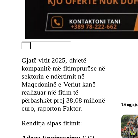
Gjatë vitit 2025, dhjetë
kompanitë më fitimprurëse në
sektorin e ndërtimit në
Maqedoninë e Veriut kanë
realizuar një fitim të
përbashkët prej 38,08 milionë
Të ngjaj
euro, raporton Faktor.
Renditja sipas fitimit:
Adora Engineering:
6,63