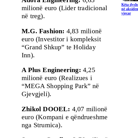
Këta dysho
milionë euro (Lider tradicional
në aksiden
vjeçar
në treg).
M.G. Fashion:
4,83 milionë
euro (Investitor i kompleksit
“Grand Shkup” te Holiday
Inn).
A Plus Engineering:
4,25
milionë euro (Realizues i
“MEGA Shopping Park” në
Gjevgjeli).
Zhikol DOOEL:
4,07 milionë
euro (Kompani e qëndrueshme
nga Strumica).