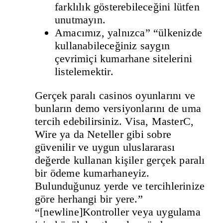
farklılık gösterebileceğini lütfen
unutmayın.
Amacımız, yalnızca” “ülkenizde
kullanabileceğiniz saygın
çevrimiçi kumarhane sitelerini
listelemektir.
Gerçek paralı casinos oyunlarını ve
bunların demo versiyonlarını de uma
tercih edebilirsiniz. Visa, MasterC,
Wire ya da Neteller gibi sobre
güvenilir ve uygun uluslararası
değerde kullanan kişiler gerçek paralı
bir ödeme kumarhaneyiz.
Bulunduğunuz yerde ve tercihlerinize
göre herhangi bir yere.”
“[newline]Kontroller veya uygulama