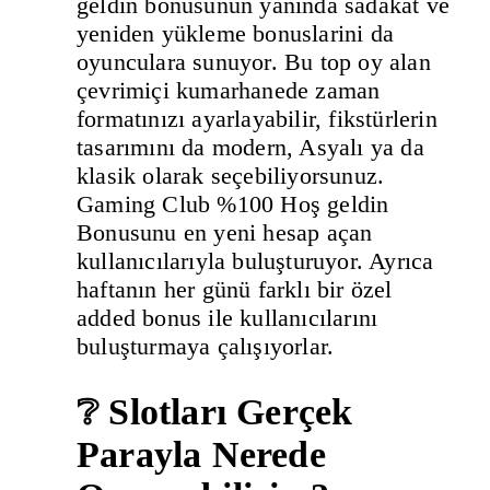
geldin bonusunun yanında sadakat ve
yeniden yükleme bonuslarini da
oyunculara sunuyor. Bu top oy alan
çevrimiçi kumarhanede zaman
formatınızı ayarlayabilir, fikstürlerin
tasarımını da modern, Asyalı ya da
klasik olarak seçebiliyorsunuz.
Gaming Club %100 Hoş geldin
Bonusunu en yeni hesap açan
kullanıcılarıyla buluşturuyor. Ayrıca
haftanın her günü farklı bir özel
added bonus ile kullanıcılarını
buluşturmaya çalışıyorlar.
❔ Slotları Gerçek
Parayla Nerede