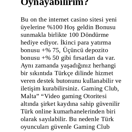
Oynayabilirim?
Bu on the internet casino sitesi yeni
üyelerine %100 Hoş geldin Bonusu
sunmakla birlikte 100 Döndürme
hediye ediyor. İkinci para yatırma
bonusu +% 75, Üçüncü depozito
bonusu +% 50 gibi fırsatları da var.
Aynı zamanda yaşadığınız herhangi
bir sıkıntıda Türkçe dilinde hizmet
veren destek butonunu kullanabilir ve
iletişim kurabilirsiniz. Gaming Club,
Malta” “Video gaming Otoritesi
altında şirket kaydına sahip güvenilir
Türk online kumarhanelerinden biri
olarak sayılabilir. Bu nedenle Türk
oyuncuları güvenle Gaming Club