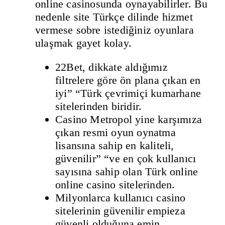
online casinosunda oynayabilirler. Bu
nedenle site Türkçe dilinde hizmet
vermese sobre istediğiniz oyunlara
ulaşmak gayet kolay.
22Bet, dikkate aldığımız
filtrelere göre ön plana çıkan en
iyi” “Türk çevrimiçi kumarhane
sitelerinden biridir.
Casino Metropol yine karşımıza
çıkan resmi oyun oynatma
lisansına sahip en kaliteli,
güvenilir” “ve en çok kullanıcı
sayısına sahip olan Türk online
online casino sitelerinden.
Milyonlarca kullanıcı casino
sitelerinin güvenilir empieza
güvenli olduğuna emin.