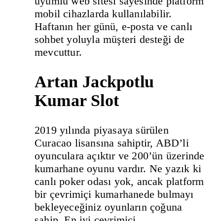
uyumlu web sitesi sayesinde platform
mobil cihazlarda kullanılabilir.
Haftanın her günü, e-posta ve canlı
sohbet yoluyla müşteri desteği de
mevcuttur.
Artan Jackpotlu
Kumar Slot
2019 yılında piyasaya sürülen
Curacao lisansına sahiptir, ABD’li
oyunculara açıktır ve 200’ün üzerinde
kumarhane oyunu vardır. Ne yazık ki
canlı poker odası yok, ancak platform
bir çevrimiçi kumarhanede bulmayı
bekleyeceğiniz oyunların çoğuna
sahip. En iyi çevrimiçi