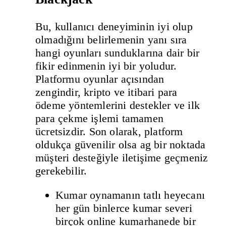
Bu, kullanıcı deneyiminin iyi olup
olmadığını belirlemenin yanı sıra
hangi oyunları sunduklarına dair bir
fikir edinmenin iyi bir yoludur.
Platformu oyunlar açısından
zengindir, kripto ve itibari para
ödeme yöntemlerini destekler ve ilk
para çekme işlemi tamamen
ücretsizdir. Son olarak, platform
oldukça güvenilir olsa ag bir noktada
müşteri desteğiyle iletişime geçmeniz
gerekebilir.
Kumar oynamanın tatlı heyecanı
her gün binlerce kumar severi
birçok online kumarhanede bir