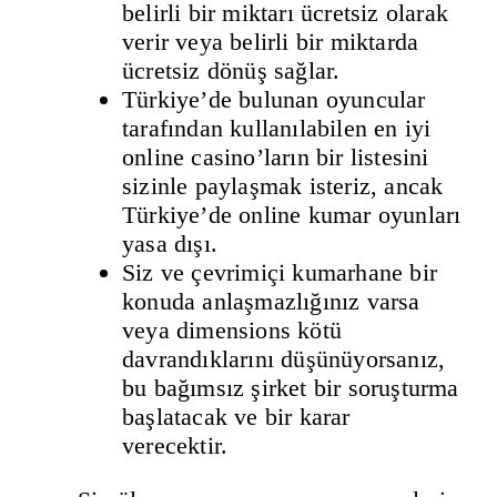
belirli bir miktarı ücretsiz olarak
verir veya belirli bir miktarda
ücretsiz dönüş sağlar.
Türkiye’de bulunan oyuncular
tarafından kullanılabilen en iyi
online casino’ların bir listesini
sizinle paylaşmak isteriz, ancak
Türkiye’de online kumar oyunları
yasa dışı.
Siz ve çevrimiçi kumarhane bir
konuda anlaşmazlığınız varsa
veya dimensions kötü
davrandıklarını düşünüyorsanız,
bu bağımsız şirket bir soruşturma
başlatacak ve bir karar
verecektir.