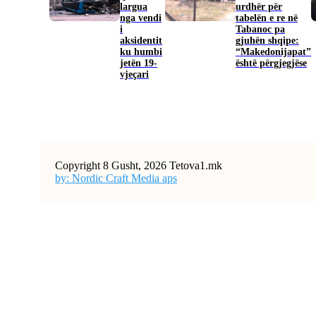
largua
urdhër për
nga vendi
tabelën e re në
i
Tabanoc pa
aksidentit
gjuhën shqipe:
ku humbi
“Makedonijapat”
jetën 19-
është përgjegjëse
vjeçari
Copyright 8 Gusht, 2026 Tetova1.mk
by: Nordic Craft Media aps