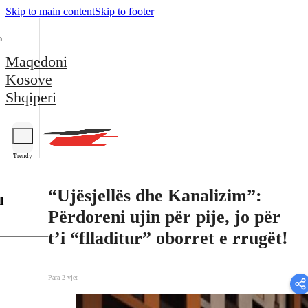
Skip to main content
Skip to footer
Maqedoni
Kosove
Shqiperi
Trendy
“Ujësjellës dhe Kanalizim”:
l
Përdoreni ujin për pije, jo për
t’i “flladitur” oborret e rrugët!
Para 2 vjet