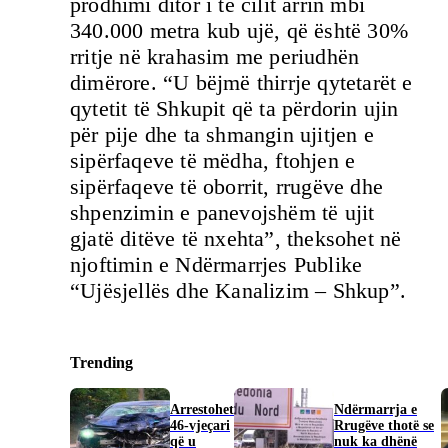
prodhimi ditor i të cilit arrin mbi
340.000 metra kub ujë, që është 30%
rritje në krahasim me periudhën
dimërore. “U bëjmë thirrje qytetarët e
qytetit të Shkupit që ta përdorin ujin
për pije dhe ta shmangin ujitjen e
sipërfaqeve të mëdha, ftohjen e
sipërfaqeve të oborrit, rrugëve dhe
shpenzimin e panevojshëm të ujit
gjatë ditëve të nxehta”, theksohet në
njoftimin e Ndërmarrjes Publike
“Ujësjellës dhe Kanalizim – Shkup”.
Trending
Arrestohet
Ndërmarrja e
46-vjeçari
Rrugëve thotë se
që u
nuk ka dhënë