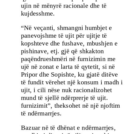
ujin në mënyrë racionale dhe të
kujdesshme.
“Në veçanti, shmangni humbjet e
panevojshme të ujit për ujitje të
kopshteve dhe fushave, mbushjen e
pishinave, etj. gjë që shkakton
paqëndrueshmëri në furnizimin me
ujë në zonat e larta të qytetit, si në
Pripor dhe Sopishte, ku gjatë ditëve
të fundit vërehet një konsum i madh i
ujit, i cili nëse nuk racionalizohet
mund të sjellë ndërprerje të ujit.
furnizimit”, theksohet në një njoftim
të ndërmarrjes.
Bazuar në të dhënat e ndërmarrjes,