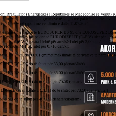
oni Rregullator i Energjetikës i Republikës së Maqedonisë së Veriut (
n, me të cilin bëhet ulja e çmimeve të shitjes me pakicë të derivateve të
risht 1,69 % në raport me vendimin e datës 11.07.2024.
 e shitjes me pakicë të EUROSUPER BS-95 dhe EUROSUPER BS-98
tër. Çmimi i shitjes me pakicë të EURODIZELIT (D-Е V) ulet për 1,50 d
 me pakicë të Vajit ekstra i lehtë për amvisëri ulet për 2,00 den/litër. Çmi
të i Мazutit М-1 SU ulet për 0,716 den/kg.
a 16.07.2024, ora 00:01 çmimet maksimale të derivateve të naftës do të
PER BS – 95 do të shitet për 83,00 (denarë/litër)
PER BS – 98 do të shitet për 85,00 (denarë/litër)
ZEL BS (D-E V) do të shitet për 75,50 (denarë/litër)
 Djegie Ekstra i Lehtë 1 (EL-1) do të shitet për 73,50 (denarë/litër)
М-1 SU do të shitet për 46,909 (denarë/kilogram).