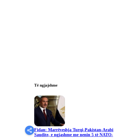
Të ngjajshme
Fidan: Marrëveshja Turqi-Pakistan-Arabi
Saudite, e ngjashme me nenin 5 të NATO-