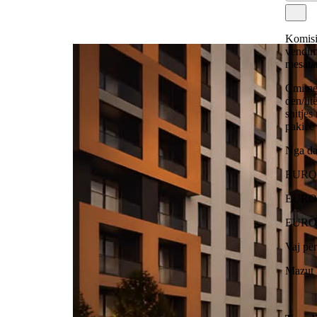
Komisi
vendimi
mesata
Çmimet
den/li
shitjes
pakicë 
Nga dat
EUROSU
EUROSU
EURODI
Vaj për
Mazut 