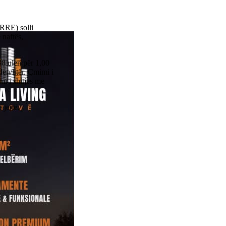
KRRE) solli
 naftës,
 ulen për 1,00
en/litër. Çmimi i
mi i shitjes me
 jenë: