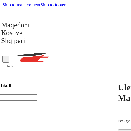
Skip to main content
Skip to footer
Maqedoni
Kosove
Shqiperi
Trendy
Ule
tikull
Ma
Para 2 vjet