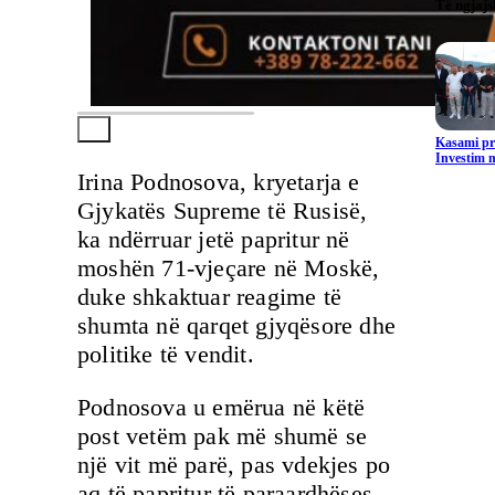
Të ngjaj
Kasami pr
Investim m
Irina Podnosova, kryetarja e
Gjykatës Supreme të Rusisë,
ka ndërruar jetë papritur në
moshën 71-vjeçare në Moskë,
duke shkaktuar reagime të
shumta në qarqet gjyqësore dhe
politike të vendit.
Podnosova u emërua në këtë
post vetëm pak më shumë se
një vit më parë, pas vdekjes po
aq të papritur të paraardhëses