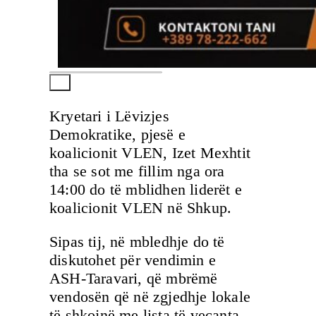
Kryetari i Lëvizjes
Demokratike, pjesë e
koalicionit VLEN, Izet Mexhtit
tha se sot me fillim nga ora
14:00 do të mblidhen liderët e
koalicionit VLEN në Shkup.
Sipas tij, në mbledhje do të
diskutohet për vendimin e
ASH-Taravari, që mbrëmë
vendosën që në zgjedhje lokale
të shkojnë me lista të veçanta