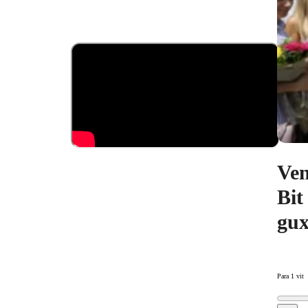
Ven
Bit
gux
Para 1 vit