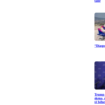
tanë
“Diaspo
Trump k
skena, 
të bëhet