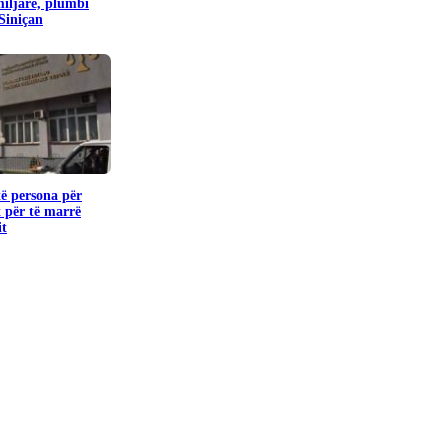
miljare, plumbi
 Siniçan
të persona për
 për të marrë
it