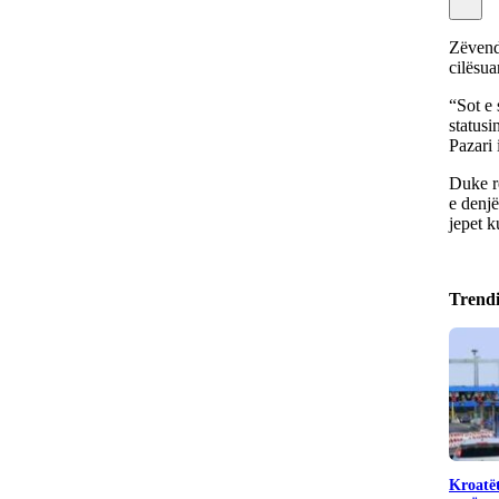
Zëvendë
cilësua
“Sot e 
statusi
Pazari 
Duke re
e denjë
jepet k
Trend
Kroatët