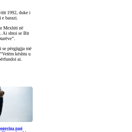
vitit 1992, duke i
 e barazi.
ar Mexhiti në
. Ai shtoi se Bit
ptarëve”.
i se përgjigjja më
t. “Vetëm kështu u
përfundoi ai.
Bogovina pasi