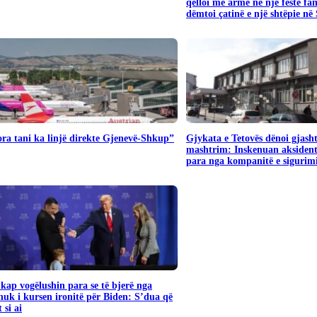
qëlloi me armë në një festë fa
dëmtoi çatinë e një shtëpie në
ra tani ka linjë direkte Gjenevë-Shkup”
Gjykata e Tetovës dënoi gjash
mashtrim: Inskenuan aksident
para nga kompanitë e sigurim
ap vogëlushin para se të bjerë nga
nuk i kursen ironitë për Biden: S’dua që
 si ai