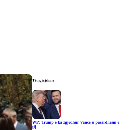
Të ngjajshme
WP: Trump e ka zgjedhur Vance si pasardhësin e
tij