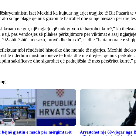
skryeministri Izet Mexhiti ka kujtuar ngjarjet tragjike të Bit Pazarit të 
r ato si një plagë që nuk guxon të harrohet dhe si një mesazh për drejtësi
shkruam në gur, një ngjarje që nuk guxon të harrohet kurrë,” ka theksu
n e tij, pas vendosjes së pllakës përkujtimore për viktimat e asaj ngjarjeje
i ’92-shit është “mesazh, provë dhe borxh”, si dhe “harta morale e shqi
flektuar mbi rëndësinë historike dhe morale të ngjarjes, Mexhiti thekso
 është ndërtimi i institucioneve të forta dhe një drejtësi që nuk përkule
uptim sakrificave dhe sigurohet që padrejtësia të mos përsëritet kurrë,” 
ing
 bëjnë gjestin e madh për mërgimtarët
Arrestohet një 60-vjeçar nga 