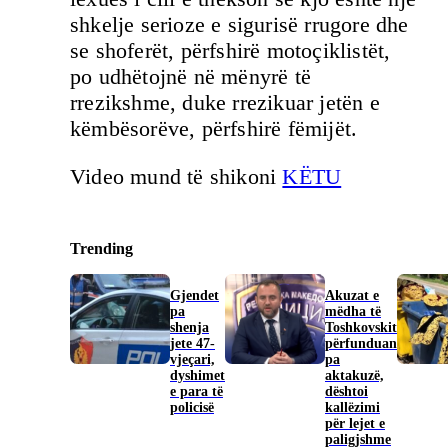
shkelje serioze e sigurisë rrugore dhe
se shoferët, përfshirë motoçiklistët,
po udhëtojnë në mënyrë të
rrezikshme, duke rrezikuar jetën e
këmbësorëve, përfshirë fëmijët.
Video mund të shikoni
KËTU
Trending
Gjendet
Akuzat e
pa
mëdha të
shenja
Toshkovskit
jete 47-
përfunduan
vjeçari,
pa
dyshimet
aktakuzë,
e para të
dështoi
policisë
kallëzimi
për lejet e
paligjshme