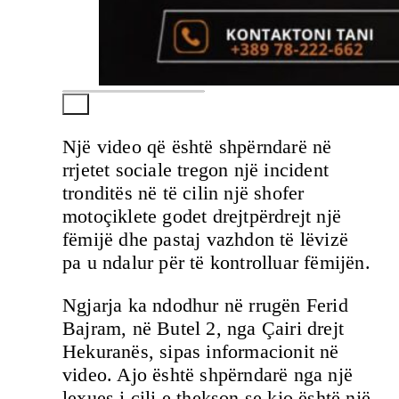
Një video që është shpërndarë në
rrjetet sociale tregon një incident
tronditës në të cilin një shofer
motoçiklete godet drejtpërdrejt një
fëmijë dhe pastaj vazhdon të lëvizë
pa u ndalur për të kontrolluar fëmijën.
Ngjarja ka ndodhur në rrugën Ferid
Bajram, në Butel 2, nga Çairi drejt
Hekuranës, sipas informacionit në
video. Ajo është shpërndarë nga një
lexues i cili e thekson se kjo është një