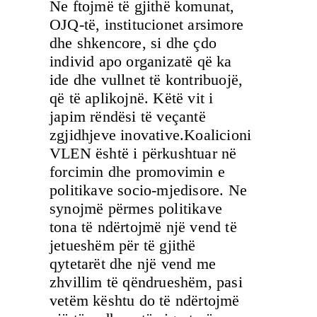
Ne ftojmë të gjithë komunat,
OJQ-të, institucionet arsimore
dhe shkencore, si dhe çdo
individ apo organizatë që ka
ide dhe vullnet të kontribuojë,
që të aplikojnë. Këtë vit i
japim rëndësi të veçantë
zgjidhjeve inovative.Koalicioni
VLEN është i përkushtuar në
forcimin dhe promovimin e
politikave socio-mjedisore. Ne
synojmë përmes politikave
tona të ndërtojmë një vend të
jetueshëm për të gjithë
qytetarët dhe një vend me
zhvillim të qëndrueshëm, pasi
vetëm kështu do të ndërtojmë