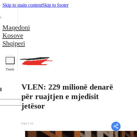
Skip to main content
Skip to footer
Maqedoni
Kosove
Shqiperi
Trendy
VLEN: 229 milionë denarë
l
për ruajtjen e mjedisit
jetësor
Para 1 vit