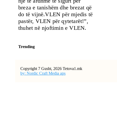
një të ardhme të sigurt për
breza e tanishëm dhe brezat që
do të vijnë.VLEN për mjedis të
pastër, VLEN për qytetarët!”,
thuhet në njoftimin e VLEN.
Trending
Copyright 7 Gusht, 2026 Tetova1.mk
by: Nordic Craft Media aps