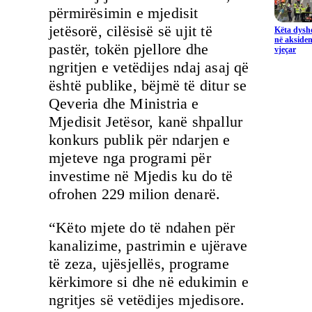
përmirësimin e mjedisit
jetësorë, cilësisë së ujit të
Këta dysho
në aksiden
pastër, tokën pjellore dhe
vjeçar
ngritjen e vetëdijes ndaj asaj që
është publike, bëjmë të ditur se
Qeveria dhe Ministria e
Mjedisit Jetësor, kanë shpallur
konkurs publik për ndarjen e
mjeteve nga programi për
investime në Mjedis ku do të
ofrohen 229 milion denarë.
“Këto mjete do të ndahen për
kanalizime, pastrimin e ujërave
të zeza, ujësjellës, programe
kërkimore si dhe në edukimin e
ngritjes së vetëdijes mjedisore.