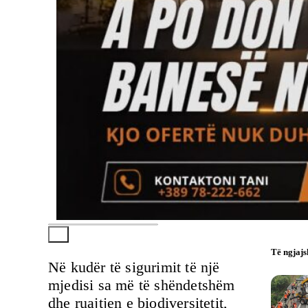
Të ngjaj
Në kudër të sigurimit të një
mjedisi sa më të shëndetshëm
dhe ruajtjen e biodiversitetit,