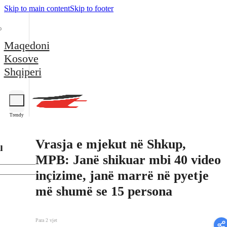
Skip to main content
Skip to footer
Maqedoni
Kosove
Shqiperi
Trendy
Vrasja e mjekut në Shkup,
l
MPB: Janë shikuar mbi 40 video
inçizime, janë marrë në pyetje
më shumë se 15 persona
Para 2 vjet