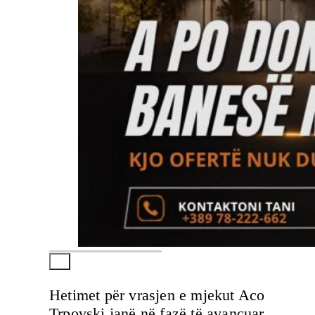
Hetimet për vrasjen e mjekut Aco
Trpovski janë në fazë të avancuar,