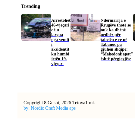
Trending
Arrestohet
Ndërmarrja e
46-vjeçari
Rrugëve thotë se
që u
nuk ka dhënë
largua
urdhër për
nga vendi
tabelën e re në
i
Tabanoc pa
aksidentit
gjuhën shqipe:
ku humbi
“Makedonijapat”
jetën 19-
është përgjegjëse
vjeçari
Copyright 8 Gusht, 2026 Tetova1.mk
by: Nordic Craft Media aps