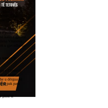
origjinë
tonin. Sipas
 emergjencës 112
.
 e policisë.
në katin e gjashtë
Milena Vitanova.
pit u gjet edhe një
 tentuar të
nën e Cimitero
e, ai kishte
dhe u dërgua në
afërm pak para
e plotë të