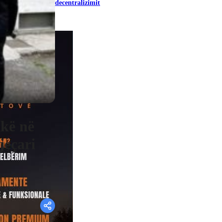
decentralizimit
ikë në
jeçari