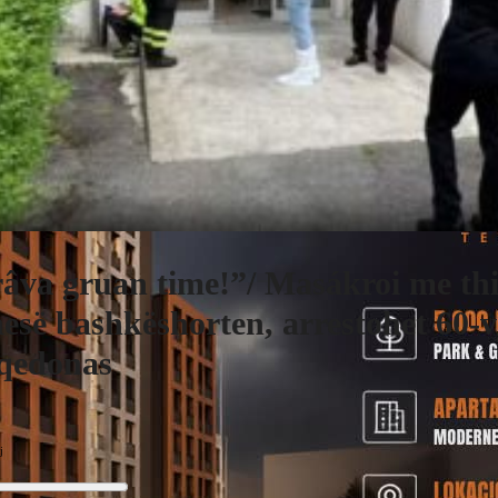
âva gruan time!”/ Masákroi me th
esë bashkëshorten, arrestohet 60-v
qedonas
j