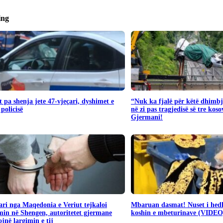
ing
 pa shenja jete 47-vjeçari, dyshimet e
“Nuk ka fjalë për këtë dhimbj
 policisë
në zi pas tragjedisë së tre kos
Gjermani!
ari nga Maqedonia e Veriut tejkaloi
Mbaruan dasmat! Nuset i hedh
in në Shengen, autoritetet gjermane
koshin e mbeturinave (VIDEO
jnë largimin e tij