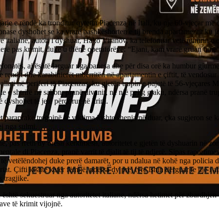
arje e rëndë ka tronditur qytetin Piacenza në Itali, ku një 60-vjeçar me 
ase dyshohet se ka vrarë bashkëshorten e tij brenda apartamentit ku je
 italiane, autori i dyshuar, Hako Vitanov, ka telefonuar vetë numrin e
rë pas krimit, duke u thënë operatorëve: “Ejani, kam vrarë gruan time”
efonatës, ai është larguar nga banesa dhe për disa orë ka humbur gjurmët
e rendit dhe karabinierët mbërritën në apartamentin e çiftit, të vendosur 
pallati në periferi të Piacenzas, ku gjetën trupin e pajetë të 56-vjeçares 
te e shtrirë në sallon, pranë divanit, në një pellg gjaku, ndërsa pranë tru
ë dyshohet të jetë përdorur në krim.
 paraprake tregojnë se viktima kishte shenja në duar, çka sugjeron se ka
j nga sulmi.
, pas rreth dy orësh kërkimesh, autoritetet e gjetën të dyshuarin në zo
tale di Piacenza, pranë varrit të djalit të tij të ndjerë. Sipas raportimev
 të vetëlëndohej duke prerë damarët, por u ndalua në kohë nga policia 
iat. Çifti kishte katër fëmijë, ndërsa dy prej tyre ishin dërguar te një i 
s tragjike.
është sekuestruar nga autoritetet italiane, ndërsa hetimet për zbardhjen 
ave të krimit vijojnë.