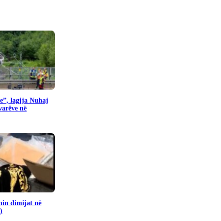
e”, lagjja Nuhaj
ovarëve në
in dimijat në
)