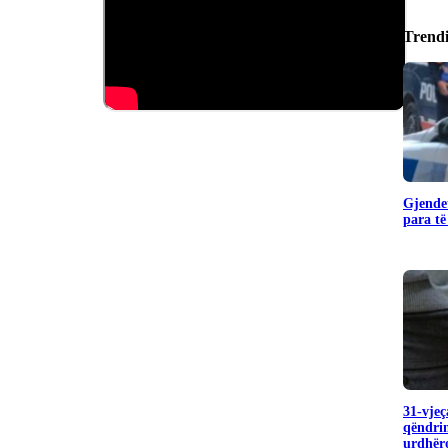
Trend
Gjendet
para të
31-vjeç
qëndrim
urdhëro