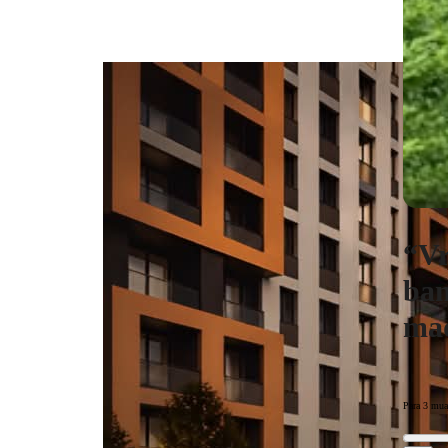
“Vr
ban
ma
Para 3 mua