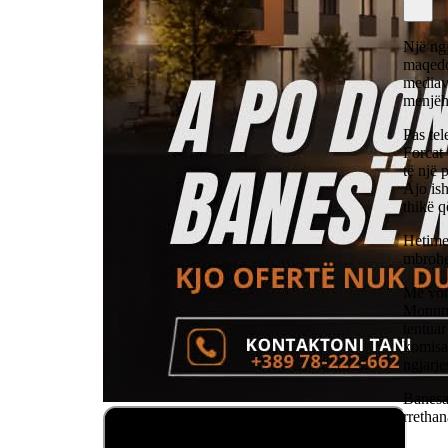
Një ngj
maqedon
mediave
menjëhe
Pas tel
Forcat 
të një 
Ajo ish
thikë q
Hetimet
mbrohe
Më vonë
Monumen
tentuar
komisar
ngjarje
Banesa 
rrethan