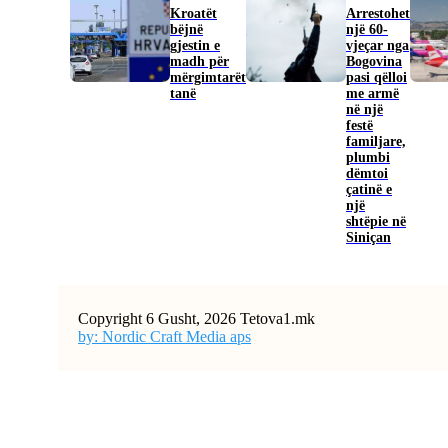
Kroatët
Arrestohet
bëjnë
një 60-
gjestin e
vjeçar nga
madh për
Bogovina
mërgimtarët
pasi qëlloi
tanë
me armë
në një
festë
familjare,
plumbi
dëmtoi
çatinë e
një
shtëpie në
Siniçan
Copyright 6 Gusht, 2026 Tetova1.mk
by: Nordic Craft Media aps