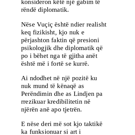
konsideron këtë një gabim të
rëndë diplomatik.
Nëse Vuçiç është ndier realisht
keq fizikisht, kjo nuk e
përjashton faktin që presioni
psikologjik dhe diplomatik që
po i bëhet nga të gjitha anët
është më i fortë se kurrë.
Ai ndodhet në një pozitë ku
nuk mund të kënaqë as
Perëndimin dhe as Lindjen pa
rrezikuar kredibilitetin në
njërën anë apo tjetrën.
E nëse deri më sot kjo taktikë
ka funksionuar si art i