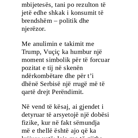
mbijetesës, tani po rezulton të
jetë edhe shkak i konsumit të
brendshëm – politik dhe
njerëzor.
Me anulimin e takimit me
Trump, Vuçiç ka humbur një
moment simbolik për të forcuar
pozitat e tij në skenën
ndërkombëtare dhe për t’i
dhënë Serbisë një rrugë më të
qartë drejt Perëndimit.
Në vend të kësaj, ai gjendet i
detyruar të arsyetojë një dobësi
fizike, kur në fakt sëmundja
më e thellë është ajo që ka