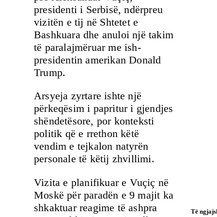
presidenti i Serbisë, ndërpreu
vizitën e tij në Shtetet e
Bashkuara dhe anuloi një takim
të paralajmëruar me ish-
presidentin amerikan Donald
Trump.
Arsyeja zyrtare ishte një
përkeqësim i papritur i gjendjes
shëndetësore, por konteksti
politik që e rrethon këtë
vendim e tejkalon natyrën
personale të këtij zhvillimi.
Vizita e planifikuar e Vuçiç në
Moskë për paradën e 9 majit ka
shkaktuar reagime të ashpra
Të ngjaj