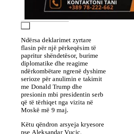
Ndërsa deklarimet zyrtare
flasin për një përkeqësim të
papritur shëndetësor, burime
diplomatike dhe reagime
ndërkombëtare ngrenë dyshime
serioze për anulimin e takimit
me Donald Trump dhe
presionin mbi presidentin serb
që të tërhiqet nga vizita në
Moskë më 9 maj.
Këtu qëndron arsyeja kryesore
pse Aleksandar Vuçiç,