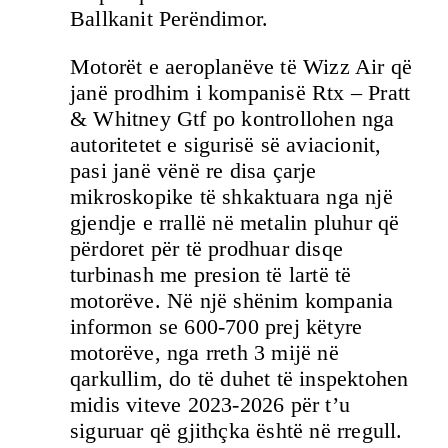
Ballkanit Perëndimor.
Motorët e aeroplanëve të Wizz Air që
janë prodhim i kompanisë Rtx – Pratt
& Whitney Gtf po kontrollohen nga
autoritetet e sigurisë së aviacionit,
pasi janë vënë re disa çarje
mikroskopike të shkaktuara nga një
gjendje e rrallë në metalin pluhur që
përdoret për të prodhuar disqe
turbinash me presion të lartë të
motorëve. Në një shënim kompania
informon se 600-700 prej këtyre
motorëve, nga rreth 3 mijë në
qarkullim, do të duhet të inspektohen
midis viteve 2023-2026 për t’u
siguruar që gjithçka është në rregull.