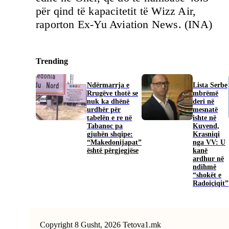
për qind të kapacitetit të Wizz Air,
raporton Ex-Yu Aviation News. (INA)
Trending
Ndërmarrja e
​Lista Serbe
Rrugëve thotë se
mbrëmë
nuk ka dhënë
deri në
urdhër për
mesnatë
tabelën e re në
ishte në
Tabanoc pa
Kuvend,
gjuhën shqipe:
Krasniqi
“Makedonijapat”
nga VV: U
është përgjegjëse
kanë
ardhur në
ndihmë
“shokët e
Radoiçiqit”
Copyright 8 Gusht, 2026 Tetova1.mk