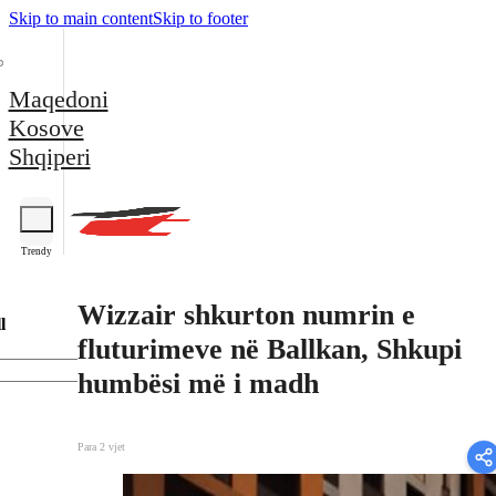
Skip to main content
Skip to footer
Maqedoni
Kosove
Shqiperi
Trendy
Wizzair shkurton numrin e
l
fluturimeve në Ballkan, Shkupi
humbësi më i madh
Para 2 vjet