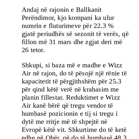
Andaj në rajonin e Ballkanit
Perëndimor, kjo kompani ka ulur
numrin e fluturimeve për 22.3 %
gjatë periudhës së sezonit të verës, që
fillon më 31 mars dhe zgjat deri më
26 tetor.
Shkupi, si baza më e madhe e Wizz
Air në rajon, do të pësojë një rënie të
kapacitetit të përgjithshëm për 25.3
për qind këtë verë në krahasim me
planin fillestar. Reduktimet e Wizz
Air kanë bërë që tregu vendor të
humbasë pozicionin e tij si tregu i
dytë me rritje më të shpejtë në
Evropë këtë vit. Shkurtime do të ketë
edhe në Ohër, që do të humbasë 48.3