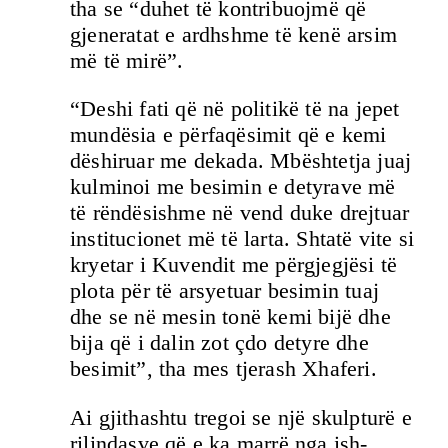
tha se “duhet të kontribuojmë që
gjeneratat e ardhshme të kenë arsim
më të mirë”.
“Deshi fati që në politikë të na jepet
mundësia e përfaqësimit që e kemi
dëshiruar me dekada. Mbështetja juaj
kulminoi me besimin e detyrave më
të rëndësishme në vend duke drejtuar
institucionet më të larta. Shtatë vite si
kryetar i Kuvendit me përgjegjësi të
plota për të arsyetuar besimin tuaj
dhe se në mesin tonë kemi bijë dhe
bija që i dalin zot çdo detyre dhe
besimit”, tha mes tjerash Xhaferi.
Ai gjithashtu tregoi se një skulpturë e
rilindasve që e ka marrë nga ish-