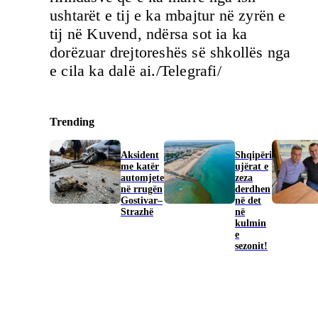
ushtarët e tij e ka mbajtur në zyrën e
tij në Kuvend, ndërsa sot ia ka
dorëzuar drejtoreshës së shkollës nga
e cila ka dalë ai./Telegrafi/
Trending
Aksident
Shqipëri
me katër
ujërat e
automjete
zeza
në rrugën
derdhen
Gostivar–
në det
Strazhë
në
kulmin
e
sezonit!