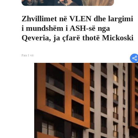
Zhvillimet në VLEN dhe largimi
i mundshëm i ASH-së nga
Qeveria, ja çfarë thotë Mickoski
Para 1 vit