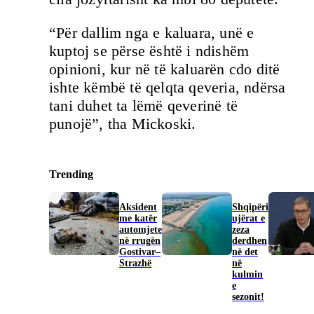
“Për dallim nga e kaluara, unë e
kuptoj se përse është i ndishëm
opinioni, kur në të kaluarën cdo ditë
ishte këmbë të qelqta qeveria, ndërsa
tani duhet ta lëmë qeverinë të
punojë”, tha Mickoski.
Trending
Aksident
Shqipëri
me katër
ujërat e
automjete
zeza
në rrugën
derdhen
Gostivar–
në det
Strazhë
në
kulmin
e
sezonit!