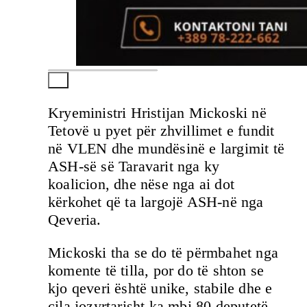
Kryeministri Hristijan Mickoski në
Tetovë u pyet për zhvillimet e fundit
në VLEN dhe mundësinë e largimit të
ASH-së së Taravarit nga ky
koalicion, dhe nëse nga ai dot
kërkohet që ta largojë ASH-në nga
Qeveria.
Mickoski tha se do të përmbahet nga
komente të tilla, por do të shton se
kjo qeveri është unike, stabile dhe e
cila jozyrtarisht ka mbi 80 deputetë.