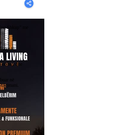
kfest Shkup” me
ë
itave të
 uniteti dhe
ibuar në
Sulejmani.