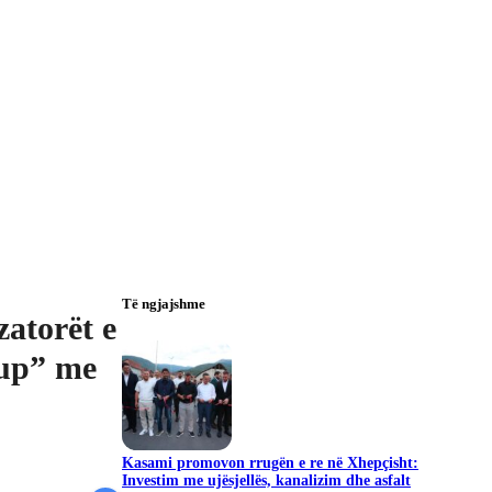
Të ngjajshme
zatorët e
kup” me
Kasami promovon rrugën e re në Xhepçisht:
Investim me ujësjellës, kanalizim dhe asfalt