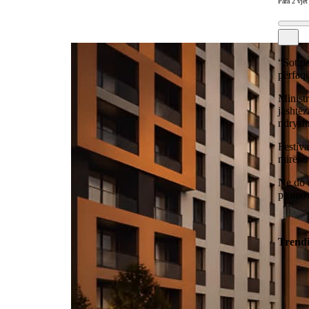
Para 2 vjet
“Sot pa
përfaq
Ministr
jashtëz
ndrysh
Festiva
mirëkup
Ne do t
promov
Trend