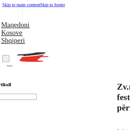
Skip to main content
Skip to footer
Maqedoni
Kosove
Shqiperi
Trendy
Zv.
tikull
fes
për