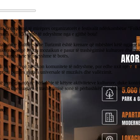
ta kënaqësinë të mirëpres organizatorët e festivalit ndërkombëtar “Fol
ësues nga 15 vende të ndryshme nga e gjithë bota!
ia jonë e Kulturës dhe Turizmit është krenare që mbështet këtë ngjarje t
akonshme që feston mozaikun e pasur të trashëgimisë kulturore dhe trad
me nga shtete të ndryshme të botës.
li jo vetëm që bashkon komunitete të ndryshme, por edhe nxit një frymë
timi përmes gjuhës universale të muzikës dhe vallëzimit.
ë jemi gjithnjë në përkrahje të këtyre aktiviteteve kulturore, duke kontr
imin dhe ruajtjen e trashëgimisë sonë të përbashkët” ka shkruar Sedat 
ing