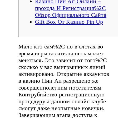
Казино Пин Ап Онлайн –
прохода И Регистрация%2C
Обзор Официального Сайта
Gift Box От Казино Pin Up
Мало кто сам%2C но в слотах во
время игры волатильность может
меняться. Это зависит от того%2C
сколько у вас выигрышных линий
активировано. Открытие аккаунтов
в казино Пин Ап разрешено же
совершеннолетним посетителям
Контрубийство регистрационную
процедуру а данном онлайн клубе
смогут даже неопытные новички.
Завершающим этапа доступа к