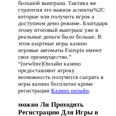
большой выигрыш. Тактика же
стратегия это важное аспекты%2C
которые или получить игрок а
доступном демо режиме. Благодаря
этому итоговый выигрыш уже в
реальные деньги было больше. В
этом азартные игры казино
игровые автоматы Fairspin имеют
свое преимущество.”
“[newline]Онлайн казино
предоставляют игроку
возможность получится сыграть в
игры казино бесплатно кроме
регистрации
Казино онлайн
.
можно Ли Проходить
Регистрацию Для Игры в