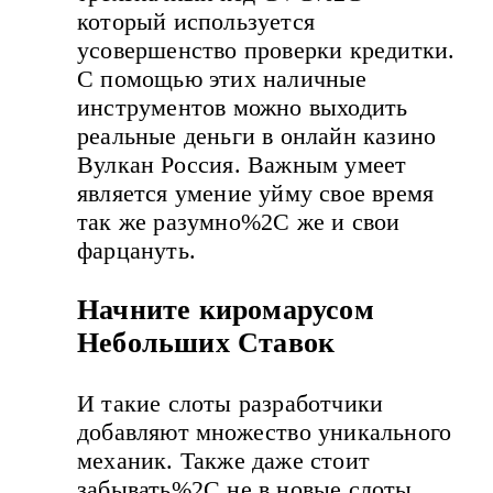
который используется
усовершенство проверки кредитки.
С помощью этих наличные
инструментов можно выходить
реальные деньги в онлайн казино
Вулкан Россия. Важным умеет
является умение уйму свое время
так же разумно%2C же и свои
фарцануть.
Начните киромарусом
Небольших Ставок
И такие слоты разработчики
добавляют множество уникального
механик. Также даже стоит
забывать%2C не в новые слоты