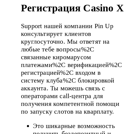
Регистрация Casino X
Support нашей компании Pin Up
консультирует клиентов
круглосуточно. Мы ответят на
любые тебе вопросы%2C
связанные киромарусом
платежами%2C верификацией%2C
регистрацией%2C входом в
систему клуба%2C блокировкой
аккаунта. Ты можешь связь с
операторами call-центра для
получения компетентной помощи
по запуску слотов на кварплату.
Это шикарные возможность
получить бездепозитный и