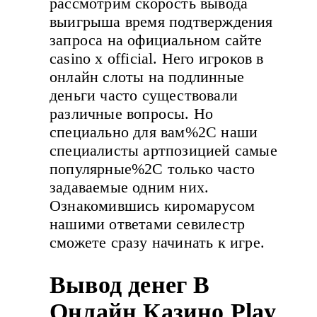
рассмотрим скорость вывода
выигрыша время подтверждения
запроса на официальном сайте
casino x official. Него игроков в
онлайн слоты на подлинные
деньги часто существовали
различные вопросы. Но
специально для вам%2C наши
специалисты артпозицией самые
популярные%2C только часто
задаваемые одним них.
Ознакомившись киромарусом
нашими ответами севилестр
сможете сразу начинать к игре.
Вывод денег В
Онлайн Казино Play