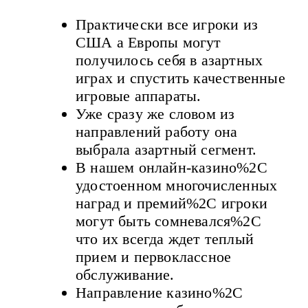
Практически все игроки из
США а Европы могут
получилось себя в азартных
играх и спустить качественные
игровые аппараты.
Уже сразу же словом из
направлений работу она
выбрала азартный сегмент.
В нашем онлайн-казино%2C
удостоенном многочисленных
наград и премий%2C игроки
могут быть сомневался%2C
что их всегда ждет теплый
прием и первоклассное
обслуживание.
Направление казино%2C