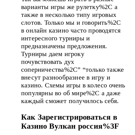
варианты игры же рулетку%2C а
также в несколько типу игровых
слотов. Только мы и говорить%2C
в онлайн казино часто проводятся
интересного турниры и
предназначены предложения.
Турниры даем игроку
почувствовать дух
соперничества%2C” “только также
внесут разнообразнее в игру и
казино. Схемы игры в колесо очень
популярны во об мире%2C а даже
каждый сможет получилось себя.
Как Зарегистрироваться в
Казино Вулкан россия%3F