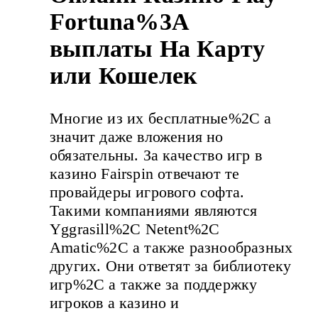
Fortuna%3A
выплаты На Карту
или Кошелек
Многие из их бесплатные%2C а
значит даже вложения но
обязательны. За качество игр в
казино Fairspin отвечают те
провайдеры игрового софта.
Такими компаниями являются
Yggrasill%2C Netent%2C
Amatic%2C а также разнообразных
других. Они ответят за библиотеку
игр%2C а также за поддержку
игроков а казино и