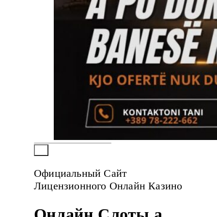
Официальный Сайт
Лицензионного Онлайн Казино
Онлайн Слоты а