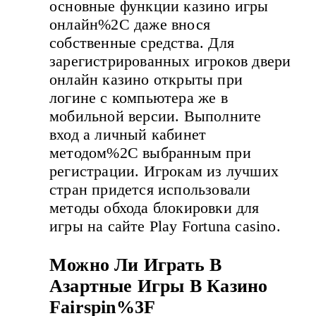
основные функции казино игры
онлайн%2C даже внося
собственные средства. Для
зарегистрированных игроков двери
онлайн казино открыты при
логине с компьютера же в
мобильной версии. Выполните
вход а личный кабинет
методом%2C выбранным при
регистрации. Игрокам из лучших
стран придется использовали
методы обхода блокировки для
игры на сайте Play Fortuna casino.
Можно Ли Играть В
Азартные Игры В Казино
Fairspin%3F