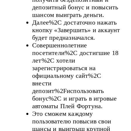
депозитный бонус и повысить
шансом выиграть деньги.
Далее%2C достаточно нажать
кнопку «Завершить» и аккаунт
будет предназначался.
Совершеннолетние
посетители%2C достигшие 18
лет%2C хотели
зарегистрироваться на
официальному сайт%2C
внести
депозит%2Fиспользовать
бонус%2C и играть в игровые
автоматы Плей Фортуна.
Это сможем каждому
пользователю повысив свои
шансы и выигрыш крупной