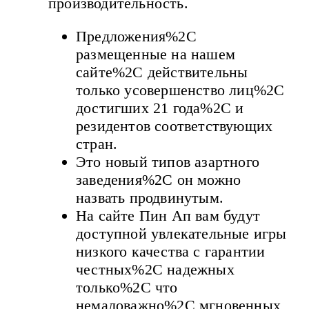
производительность.
Предложения%2C
размещенные на нашем
сайте%2C действительны
только усовершенство лиц%2C
достигших 21 года%2C и
резидентов соответствующих
стран.
Это новый типов азартного
заведения%2C он можно
назвать продвинутым.
На сайте Пин Ап вам будут
доступной увлекательные игры
низкого качества с гарантии
честных%2C надежных
только%2C что
немаловажно%2C мгновенных