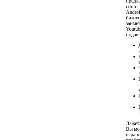
предл
спорт
Andro
бизнес
заиме
Youtu
подав
Даже%
Вы мо
огран