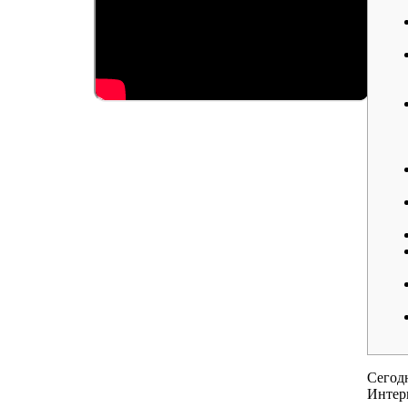
Сегод
Интер