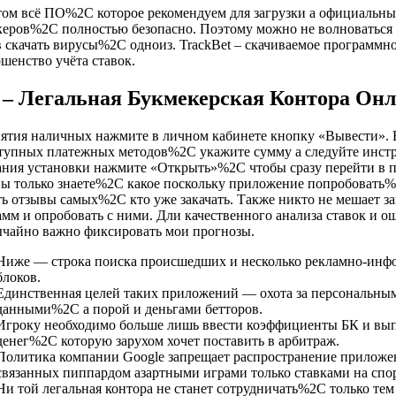
том всё ПО%2C которое рекомендуем для загрузки а официальны
керов%2C полностью безопасно. Поэтому можно не волноваться
 скачать вирусы%2C одноиз. TrackBet – скачиваемое программн
шенство учёта ставок.
– Легальная Букмекерская Контора Он
нятия наличных нажмите в личном кабинете кнопку «Вывести».
ступных платежных методов%2C укажите сумму а следуйте инст
ания установки нажмите «Открыть»%2C чтобы сразу перейти в 
вы только знаете%2C какое поскольку приложение попробовать
ь отзывы самых%2C кто уже закачать. Также никто не мешает за
мм и опробовать с ними. Дли качественного анализа ставок и о
ычайно важно фиксировать мои прогнозы.
Ниже — строка поиска происшедших и несколько рекламно-ин
блоков.
Единственная целей таких приложений — охота за персональны
данными%2C а порой и деньгами бетторов.
Игроку необходимо больше лишь ввести коэффициенты БК и вы
денег%2C которую зарухом хочет поставить в арбитраж.
Политика компании Google запрещает распространение прило
связанных пиппардом азартными играми только ставками на спор
Ни той легальная контора не станет сотрудничать%2C только тем