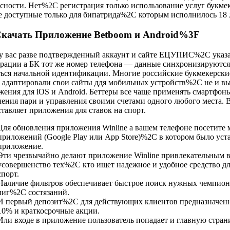
асности. Нет%2C регистрация только использование услуг букме
ne доступные только для бипатрида%2C которым исполнилось 18
Скачать Приложение Betboom и Android%3F
 у вас разве подтвержденный аккаунт и сайте ЕЦУПИС%2C указа
трации а БК тот же номер телефона — данные синхронизируются
ться начальной идентификации. Многие российские букмекерски
о адаптировали свои сайты ддя мобильных устройств%2C не и в
ения для iOS и Android. Беттеры все чаще применять смартфон
чения пари и управления своими счетами одного любого места. 
тавляет приложения для ставок на спорт.
Для обновления приложения Winline а вашем телефоне посетите 
приложений (Google Play или App Store)%2C в котором было уст
приложение.
Эти чрезвычайно делают приложение Winline привлекательным 
усовершенство тех%2C кто ищет надежное и удобное средство дл
спорт.
Наличие фильтров обеспечивает быстрое поиск нужных чемпио
лиг%2C состязаний.
И первый депозит%2C для действующих клиентов предназначен
10% и краткосрочные акции.
Или входе в приложение пользователь попадает и главную стран