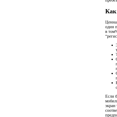
пребе
Как
Ценна
один 
в том%
“регис
Если 
мобиль
экран
соотв
предп