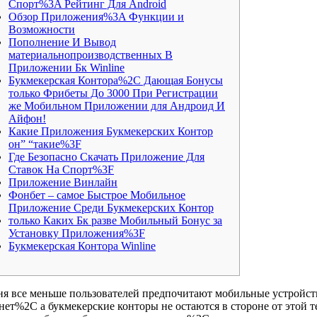
Спорт%3A Рейтинг Для Android
Обзор Приложения%3A Функции и
Возможности
Пополнение И Вывод
материальнопроизводственных В
Приложении Бк Winline
Букмекерская Контора%2C Дающая Бонусы
только Фрибеты До 3000 При Регистрации
же Мобильном Приложении для Андроид И
Айфон!
Какие Приложения Букмекерских Контор
он” “такие%3F
Где Безопасно Скачать Приложение Для
Ставок На Спорт%3F
Приложение Винлайн
Фонбет – самое Быстрое Мобильное
Приложение Среди Букмекерских Контор
только Каких Бк разве Мобильный Бонус за
Установку Приложения%3F
Букмекерская Контора Winline
ня все меньше пользователей предпочитают мобильные устройств
нет%2C а букмекерские конторы не остаются в стороне от этой 