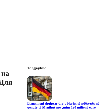
Të ngjajshme
 на
 Для
Biznesmeni shqiptar drejt blerjes së ndërtesës në
qendër të Mynihut me çmim 120 milionë euro