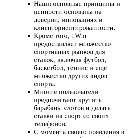
Наши основные принципы и
ценности основаны на
доверии, инновациях и
клиенториентированности.
Кроме того, 1Win
предоставляет множество
спортивных рынков для
ставок, включая футбол,
баскетбол, теннис и еще
множество других видов
спорта.
Многие пользователи
предпочитают крутить
барабаны слотов и делать
ставки на спорт со своих
телефонов.
С момента своего появления в