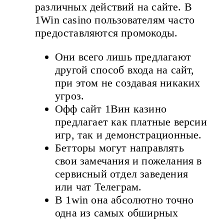
различных действий на сайте. В
1Win casino пользователям часто
предоставляются промокоды.
Они всего лишь предлагают
другой способ входа на сайт,
при этом не создавая никаких
угроз.
Офф сайт 1Вин казино
предлагает как платные версии
игр, так и демонстрационные.
Бетторы могут направлять
свои замечания и пожелания в
сервисный отдел заведения
или чат Телеграм.
В 1win она абсолютно точно
одна из самых обширных