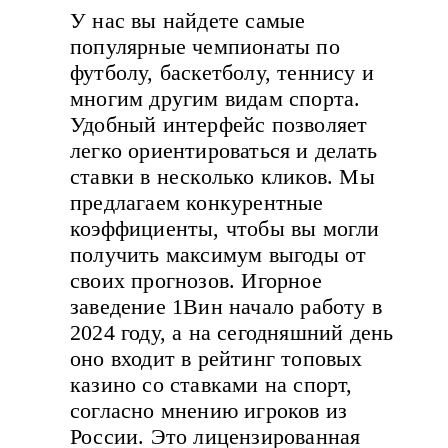
У нас вы найдете самые
популярные чемпионаты по
футболу, баскетболу, теннису и
многим другим видам спорта.
Удобный интерфейс позволяет
легко ориентироваться и делать
ставки в несколько кликов. Мы
предлагаем конкурентные
коэффициенты, чтобы вы могли
получить максимум выгоды от
своих прогнозов. Игорное
заведение 1Вин начало работу в
2024 году, а на сегодняшний день
оно входит в рейтинг топовых
казино со ставками на спорт,
согласно мнению игроков из
России. Это лицензированная