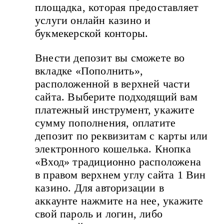
площадка, которая предоставляет
услуги онлайн казино и
букмекерской конторы.
Внести депозит вы сможете во
вкладке «Пополнить»,
расположенной в верхней части
сайта. Выберите подходящий вам
платежный инструмент, укажите
сумму пополнения, оплатите
депозит по реквизитам с карты или
электронного кошелька. Кнопка
«Вход» традиционно расположена
в правом верхнем углу сайта 1 Вин
казино. Для авторизации в
аккаунте нажмите на нее, укажите
свой пароль и логин, либо