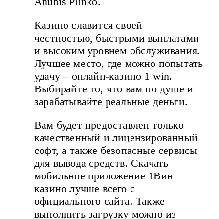
Anubis Plinko.
Казино славится своей
честностью, быстрыми выплатами
и высоким уровнем обслуживания.
Лучшее место, где можно попытать
удачу – онлайн-казино 1 win.
Выбирайте то, что вам по душе и
зарабатывайте реальные деньги.
Вам будет предоставлен только
качественный и лицензированный
софт, а также безопасные сервисы
для вывода средств. Скачать
мобильное приложение 1Вин
казино лучше всего с
официального сайта. Также
выполнить загрузку можно из