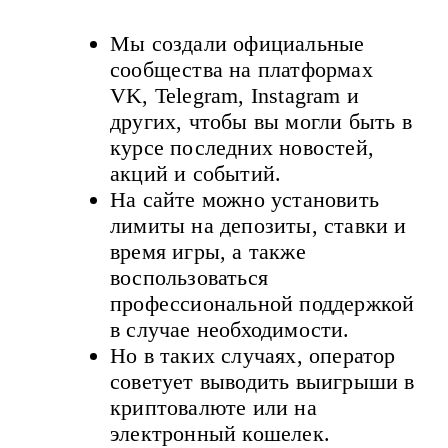
Мы создали официальные
сообщества на платформах
VK, Telegram, Instagram и
других, чтобы вы могли быть в
курсе последних новостей,
акций и событий.
На сайте можно установить
лимиты на депозиты, ставки и
время игры, а также
воспользоваться
профессиональной поддержкой
в случае необходимости.
Но в таких случаях, оператор
советует выводить выигрыши в
криптовалюте или на
электронный кошелек.