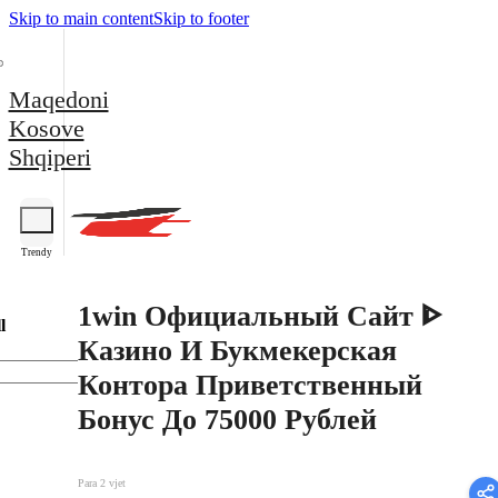
Skip to main content
Skip to footer
Maqedoni
Kosove
Shqiperi
Trendy
1win Официальный Сайт ᐈ
l
Казино И Букмекерская
Контора Приветственный
Бонус До 75000 Рублей
Para 2 vjet