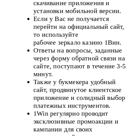
скачивание приложения и
установки мобильной версии.
Если у Вас не получается
перейти на официальный сайт,
то используйте
рабочее зеркало казино 1Вин.
Ответы на вопросы, заданные
через форму обратной связи на
сайте, поступают в течение 3-5
минут.
Также у букмекера удобный
сайт, продвинутое клиентское
приложение и солидный выбор
платежных инструментов.
1Win регулярно проводит
эксклюзивные промоакции и
кампании для своих