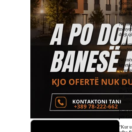
Gostiva
të apar
ishte R
Në mëng
mësyen 
drejt q
Eskorta
kundër 
Në mën
kryetar
qytetar
vrarë.
Në këto
dhe Mil
në prot
Gostiva
Rufi Os
për Gos
“Kur u