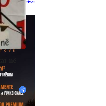
vjeçar
tar në
ë