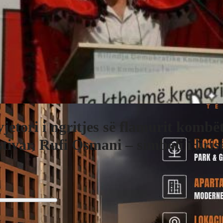
vjetori i ngritjes së flamurit kombë
tivar, Rufi Osmani – simboli i liris