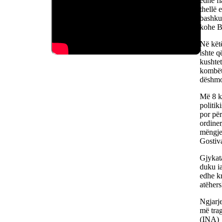
edhe f
thellë 
bashku
kohe B
Në kët
ishte q
kushtet
kombëta
dëshmoj
Më 8 ko
politik
por për
ordiner
mëngjes
Gostiva
Gjykata
duku ia
edhe kr
atëhers
Ngjarje
më trag
(INA)