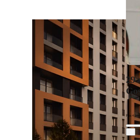
29 
Gos
Para 4 javë