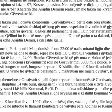
lamuri shqiptar në Maqedoni. Kërkesa erdhi edhe pse Shqipëria ndodhej 
e njohur si kriza e 97, Kosova po ashtu. Ne e ndjemë se diçka po përgati
 me Arbër Xhaferin dhe Alajdin Demirin realizuam një takim me kryemin
ranko Cërvenkovski.
ë takim unë i ofrova kompromis, Cërvenkovskit, për të dalë prej situat
ë unë vullnetarisht të shkoj në burg për mos respektim të vendimit të gj
utare, ndërsa qeveria, gjegjësisht parlamenti të sjell ligjin për zyrtarizim
r. Qëllimi im ishte të mos e pëson populli. Dhe në parim u ra dakord,
 edhe Alajdin Demiri, i cili është gjallë.
rrik, Parlamenti i Maqedonisë në ora 22:00 të natës miratoi ligjin dhe sje
isht neve na dha të drejtë, sepse me këtë ligj u abrogua vendimi i gjykat
 fat të keq ora 24:00, Branko Cërvenkovski që për mua vazhdon të jetë
, nga pozicioni i kryeministrit solli në Gostivar mbi 5000 mijë policë. N
it burgosem unë, burgoset kryetari i Këshillit, dhe më 9 korrik ndodhi
rit. U vranë tre qytetar të pafajshëm, u maltretuan me mijëra qytetar”, 
 themelore e Gostivarit shpalli fajtor kryetarin e komunës së Gostivari
 shqiptuar 14 vite burg, gjegjësisht 7 vite burg në instancën e dytë gjy
yesuesi i këshillit Komunal, Refik Dauti, ndërsa ndëshkime pati edhe p
hëm të Tetovës, Alajdin Demiri si dhe kryesuesin e këshillit komunal V
t e 9 korrikut të vitit 1997 edhe sot e kësaj dite, vazhdojnë të sjellin ku
jike në mbrotje të flamurit kombëtarë që valvitej para godinës së Komu