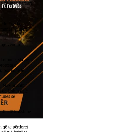
dhe dhunën barbare
rye të komunës
qedonase ia
omunës, si një e
ë një vendim
r komune, si dhe
rotesta e
r, por edhe të
i, Nazmi Saliu
 që kishin dalë
munës së
ë ditë të kobshme
 që te përdoret