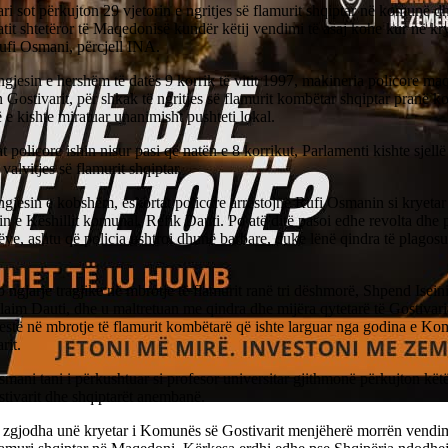
ri sot përkujton 29 vjetorin e ngritjes së flamurit shqiptar në komunë 
atit shtetëror të Maqedonisë kundër këtij vendimi të asaj kohe kur në k
ufi Osmani, përcjell INA.
jesin e hershëm të datës 9 korrik të vitit 1997, makineria policore ma
Gostivarit, për shkak të ngritjes së flamurit kombëtar shqiptar pranë k
ë e kishte miratuar unanimisht pushteti lokal.
t policore ishin nisur pasi që natën e 8 korrikut, Parlamenti kishte sjell
valvitjes së flamurit shqiptar.
gjesin e kobshëm, eskortat policore arrestojnë Rufi Osmanin si kryeta
in e Këshillit komunal, Refik Dauti. Po atë ditë pasoi edhe revolta dhe p
ëve, ashtu që policia ushtroi dhunë barbare, duke lënë qindra të plagosu
 ngjarje tragjike në mbrotje të flamurit ranë tri dëshmorë, Shpend Isein
aim Dauti, dhe u maltretuan me qindra dhe mijëra qytetarë të Gostivarit
estë në mbrotje të flamurit kombëtarë që ishte larguar nga godina e Ko
rit.
mani tani i përkushtuar si profesor universitar gjithmonë përkujton kët
tivarit dhe shqiptarët anembanë.
 zgjodha unë kryetar i Komunës së Gostivarit menjëherë morrën vendim