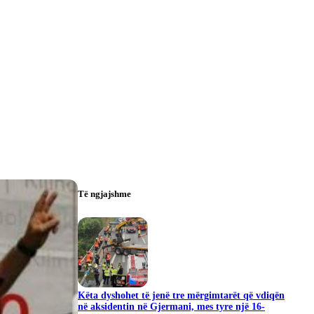
Të ngjajshme
Këta dyshohet të jenë tre mërgimtarët që vdiqën
në aksidentin në Gjermani, mes tyre një 16-