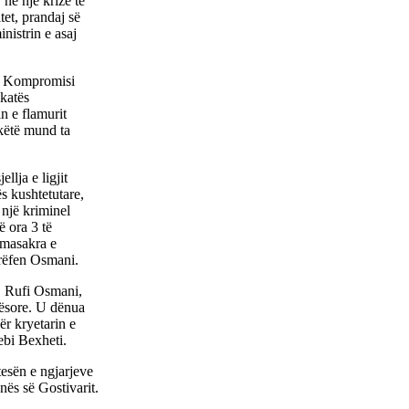
në një krizë të
tet, prandaj së
istrin e asaj
e. Kompromisi
ykatës
in e flamurit
 këtë mund ta
llja e ligjit
ës kushtetutare,
 një kriminel
ë ora 3 të
 masakra e
rrëfen Osmani.
t, Rufi Osmani,
qësore. U dënua
ër kryetarin e
ebi Bexheti.
jtesën e ngjarjeve
nës së Gostivarit.