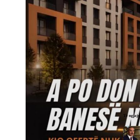
Të ngjaj