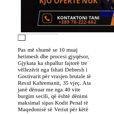
Fidan: Ma
Saudite, 
Pas më shumë se 10 muaj
hetimesh dhe procesi gjyqësor,
Gjykata ka shpallur fajtorë tre
vëllezërit nga fshati Debresh i
Gostivarit për vrasjen brutale të
Resul Kahremanit, 35 vjeç. Ata
janë dënuar me nga 40 vite
burgim secili, që është dënimi
maksimal sipas Kodit Penal të
Maqedonisë së Veriut për këtë