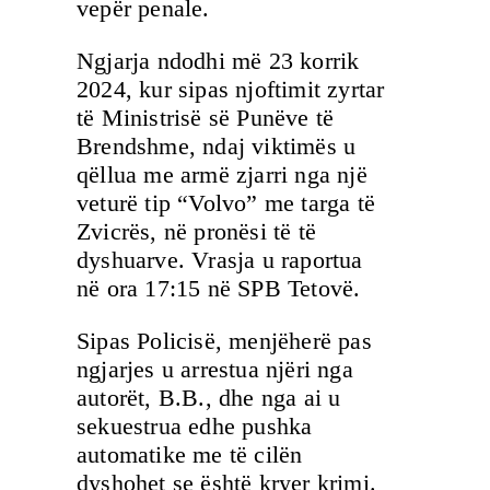
vepër penale.
Ngjarja ndodhi më 23 korrik
2024, kur sipas njoftimit zyrtar
të Ministrisë së Punëve të
Brendshme, ndaj viktimës u
qëllua me armë zjarri nga një
veturë tip “Volvo” me targa të
Zvicrës, në pronësi të të
dyshuarve. Vrasja u raportua
në ora 17:15 në SPB Tetovë.
Sipas Policisë, menjëherë pas
ngjarjes u arrestua njëri nga
autorët, B.B., dhe nga ai u
sekuestrua edhe pushka
automatike me të cilën
dyshohet se është kryer krimi.