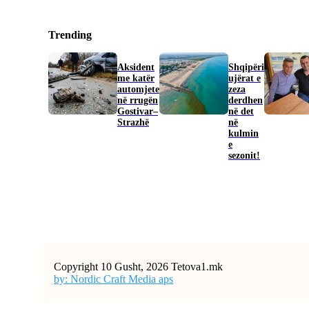
Trending
Aksident
Shqipëri
me katër
ujërat e
automjete
zeza
në rrugën
derdhen
Gostivar–
në det
Strazhë
në
kulmin
e
sezonit!
Copyright 10 Gusht, 2026 Tetova1.mk
by: Nordic Craft Media aps