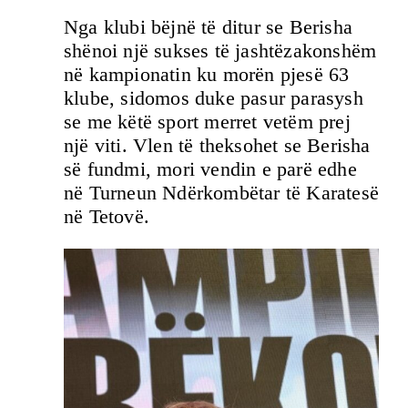
Nga klubi bëjnë të ditur se Berisha
shënoi një sukses të jashtëzakonshëm
në kampionatin ku morën pjesë 63
klube, sidomos duke pasur parasysh
se me këtë sport merret vetëm prej
një viti. Vlen të theksohet se Berisha
së fundmi, mori vendin e parë edhe
në Turneun Ndërkombëtar të Karatesë
në Tetovë.