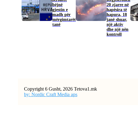
bëjnë
20 zjarre në
gjestin e
hapësira të
madh për
hapura, 18
mërgimtarët
janë shuar,
tanë
një aktiv
dhe një nën
kontroll
Copyright 6 Gusht, 2026 Tetova1.mk
by: Nordic Craft Media aps