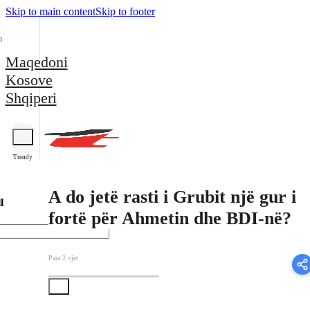
Skip to main content
Skip to footer
Maqedoni
Kosove
Shqiperi
Trendy
A do jetë rasti i Grubit një gur i
l
fortë për Ahmetin dhe BDI-në?
Para 2 vjet