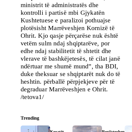
ministrit të administratës dhe
kontrolli i partisë mbi Gjykatën
Kushtetuese e paralizoi pothuajse
plotësisht Marrëveshjen Kornizë të
Ohrit. Kjo qasje përçarëse nuk është
vetëm sulm ndaj shqiptarëve, por
edhe ndaj stabilitetit të shtetit dhe
vlerave të bashkëjetesës, të cilat janë
ndërtuar me shumë mund”, tha BDI,
duke theksuar se shqiptarët nuk do të
heshtin. përballë përpjekjeve për të
degraduar Marrëveshjen e Ohrit.
/tetova1/
Trending
Kroatët
Regjistrohen