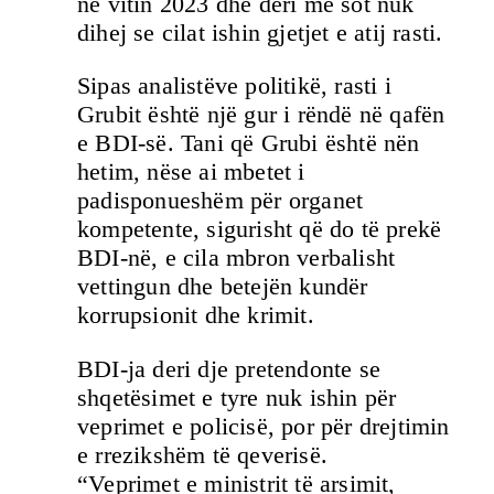
në vitin 2023 dhe deri më sot nuk
dihej se cilat ishin gjetjet e atij rasti.
Sipas analistëve politikë, rasti i
Grubit është një gur i rëndë në qafën
e BDI-së. Tani që Grubi është nën
hetim, nëse ai mbetet i
padisponueshëm për organet
kompetente, sigurisht që do të prekë
BDI-në, e cila mbron verbalisht
vettingun dhe betejën kundër
korrupsionit dhe krimit.
BDI-ja deri dje pretendonte se
shqetësimet e tyre nuk ishin për
veprimet e policisë, por për drejtimin
e rrezikshëm të qeverisë.
“Veprimet e ministrit të arsimit,