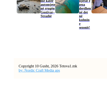
me katër
ujërat e
automjete
zeza
në rrugën
derdhen
Gostivar–
në det
Strazhë
në
kulmin
e
sezonit!
Copyright 10 Gusht, 2026 Tetova1.mk
by: Nordic Craft Media aps