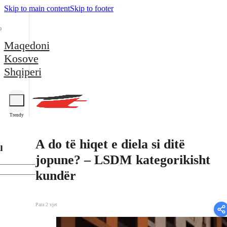
Skip to main content
Skip to footer
Maqedoni
Kosove
Shqiperi
Trendy
A do të hiqet e diela si ditë
l
jopune? – LSDM kategorikisht
kundër
Para 2 vjet