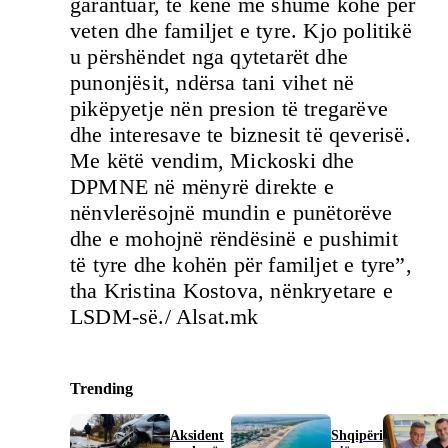
garantuar, të kenë më shumë kohë për
veten dhe familjet e tyre. Kjo politikë
u përshëndet nga qytetarët dhe
punonjësit, ndërsa tani vihet në
pikëpyetje nën presion të tregarëve
dhe interesave te biznesit të qeverisë.
Me këtë vendim, Mickoski dhe
DPMNE në mënyrë direkte e
nënvlerësojnë mundin e punëtorëve
dhe e mohojnë rëndësinë e pushimit
të tyre dhe kohën për familjet e tyre”,
tha Kristina Kostova, nënkryetare e
LSDM-së./ Alsat.mk
Trending
Aksident
Shqipëri