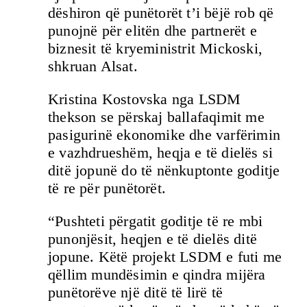
dëshiron që punëtorët t’i bëjë rob që
punojnë për elitën dhe partnerët e
biznesit të kryeministrit Mickoski,
shkruan Alsat.
Kristina Kostovska nga LSDM
thekson se përskaj ballafaqimit me
pasigurinë ekonomike dhe varfërimin
e vazhdrueshëm, heqja e të dielës si
ditë jopunë do të nënkuptonte goditje
të re për punëtorët.
“Pushteti përgatit goditje të re mbi
punonjësit, heqjen e të dielës ditë
jopune. Këtë projekt LSDM e futi me
qëllim mundësimin e qindra mijëra
punëtorëve një ditë të lirë të