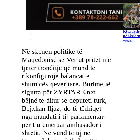
Këta dysho
në aksiden
vjeçar
Në skenën politike të
Maqedonisë së Veriut pritet një
tjetër tronditje që mund të
rikonfigurojë balancat e
shumicës qeveritare. Burime të
sigurta për ZYRTARE.net
bëjnë të ditur se deputeti turk,
Bejxhan Iljaz, do të tërhiqet
nga mandati i tij parlamentar
për t’u emëruar ambasador i
shtetit. Në vend të tij në