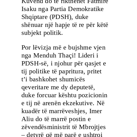
Kuvend do të rikthehet Fatmire
Isaku nga Partia Demokratike
Shqiptare (PDSH), duke
shënuar një hapje të re për këtë
subjekt politik.
Por lëvizja më e bujshme vjen
nga Menduh Thaçi! Lideri i
PDSH-së, i njohur për qasjet e
tij politike të papritura, pritet
t’i bashkohet shumicës
qeveritare me dy deputetë,
duke forcuar kështu pozicionin
e tij në arenën ekzekutive. Në
kuadër të marrëveshjes, Imer
Aliu do të marrë postin e
zëvendësministrit të Mbrojtjes
– detyrë që më parë e ushtroi