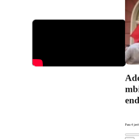
Ade
mbi
end
Para 4 javë