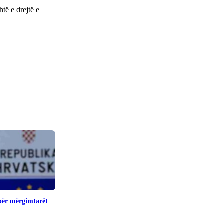
të e drejtë e
 për mërgimtarët