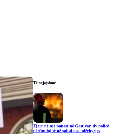
Të ngjajshme
Zjarr në një banesë në Gostivar, dy policë
përfundojnë në spital pas ndërhyrjes