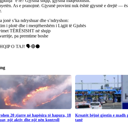
gjidhja” e re? Gjysma shqip, gjysma maqedonisht.
pyetën. As e pranojmë. Gjysmë provimi nuk është gjysmë e drejtë — ësh
.
a jonë s’ka ndryshuar dhe s’ndryshon:
m i plotë dhe i menjëhershëm i Ligjit të Gjuhës
vimet TËRËSISHT në shqip
varritje, pa premtime boshe
HQIP O TAJ! 🗣️🔴⚫
ing
rohen 20 zjarre në hapësira të hapura, 18
Kroatët bëjnë gjestin e madh
uar, një aktiv dhe një nën kontroll
tanë