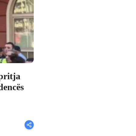
pritja
dencës