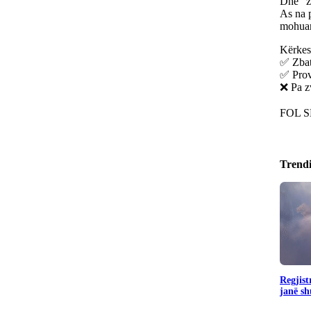
Dhe “z
As na 
mohuar
Kërkes
✅ Zbati
✅ Pro
❌ Pa z
FOL S
Trend
Regjist
janë sh