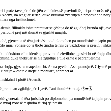
ori i protestave për të drejtën e dhënies së provimit të jurisprudencës në
Ademi, ka reaguar sërish, duke kritikuar zvarritjen e procesit dhe ndry
tuara nga institucionet.
demit, fillimisht ishte premtuar se çështja do të zgjidhej brenda një jave,
ë periudhë prej më shumë se gjashtë muajsh.
ohë, gjenerata të tëra juristësh po diplomohen pa mundësinë ta japin p
Çdo muaj vonesë do të thotë qindra të rinj që vazhdojnë të presin”, shkr
undërshton edhe idenë që provimi të zhvillohet pjesërisht në shqip dhe
isht, duke theksuar se një zgjidhje e tillë është e papranueshme.
a shqip, gjysma maqedonisht. As na pyetën. As e pranojmë. Gjysmë pr
e drejtë – është e drejtë e mohuar”, shprehet ai.
m shkrimi i plotë i Ademit:
 premtuan zgjidhje për 1 javë. Tani thonë 6+ muaj. 🕐➡️🗓️
hë gjenerata të tëra juristësh po diplomohen pa mundësinë ta japin pro
o muaj vonesë = qindra të rinj që presin.