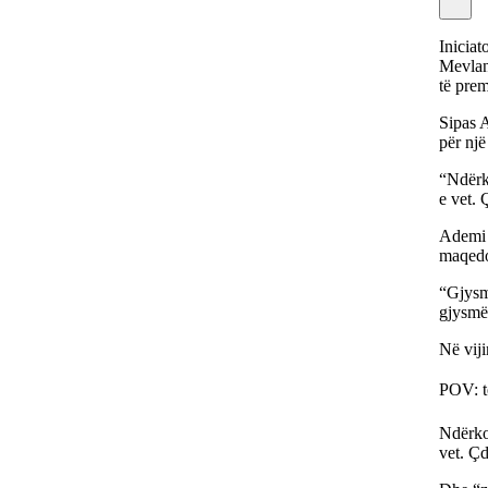
Iniciat
Mevlan 
të prem
Sipas A
për nj
“Ndërk
e vet. 
Ademi k
maqedon
“Gjysm
gjysmë 
Në viji
POV: të
Ndërko
vet. Çd