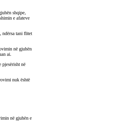
 gjuhën shqipe,
shimin e afateve
 ndërsa tani flitet
rovimin në gjuhën
uan ai.
 pjesërisht në
ovimi nuk është
vimin në gjuhën e